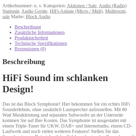
(Multiroom)
Artikelnummer:
n. v.
Kategorien:
Aktionen / Sale
,
Audio (Radio)
Smart-
Stationär
,
Audio Geräte
,
HiFi-Anlage (Micro / Midi)
,
Multiroom
,
HiFi-
sale
Marke:
Block Audio
Radio
mit
Beschreibung
CD
Zusätzliche Informationen
Div.
Produktsicherheit
Farben
Technische Spezifikationen
Menge
Rezensionen (0)
Beschreibung
HiFi Sound im schlanken
Design!
Das ist das Block Symphonie! Hier bekommen Sie ein echtes HiFi
Sounderlebnis, ohne zusätzlich Lautsprecher aufzustellen. Mit 80
Watt Musikleistung und separaten Subwoofer an der Unterseite
kommen Sie auf Ihre Kosten. Das Symphonie ist ausgestattet mit
einem Triple-Tuner für UKW, DAB+ und Internetradio, einem CD-
Laufwerk und noch vielen weiteren Features! Stellen Sie das