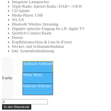
Integrierte Lautsprecher
Triple-Radio: Internet Radio | DAB+ | UKW
CD-Spieler
Media-Player: USB
WLAN
Bluetooth Wireless Streaming
Digitaler optischer Eingang für z.B. digital TV
Spotify®-Connect Ready
Deezer
Kopfhöreranschluss & Line-In (Front)
Wecker- und Schlummerfunktion
Inkl. Systemfernbedienung
Anthrazit
Anthrazit
Weiss
Weiss
Farbe
Schwarz
Schwarz
Symphonie
(Block)
In den Warenkorb
-