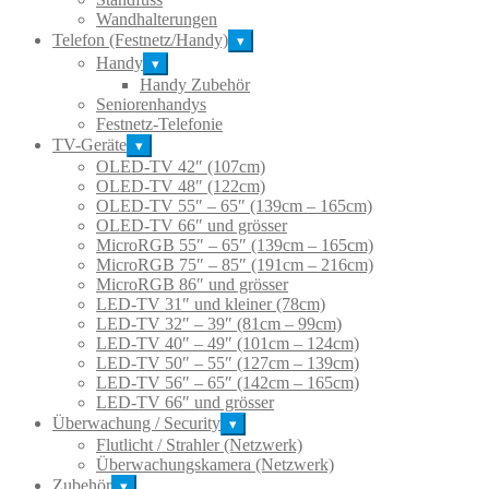
Wandhalterungen
Telefon (Festnetz/Handy)
▾
Handy
▾
Handy Zubehör
Seniorenhandys
Festnetz-Telefonie
TV-Geräte
▾
OLED-TV 42″ (107cm)
OLED-TV 48″ (122cm)
OLED-TV 55″ – 65″ (139cm – 165cm)
OLED-TV 66″ und grösser
MicroRGB 55″ – 65″ (139cm – 165cm)
MicroRGB 75″ – 85″ (191cm – 216cm)
MicroRGB 86″ und grösser
LED-TV 31″ und kleiner (78cm)
LED-TV 32″ – 39″ (81cm – 99cm)
LED-TV 40″ – 49″ (101cm – 124cm)
LED-TV 50″ – 55″ (127cm – 139cm)
LED-TV 56″ – 65″ (142cm – 165cm)
LED-TV 66″ und grösser
Überwachung / Security
▾
Flutlicht / Strahler (Netzwerk)
Überwachungskamera (Netzwerk)
Zubehör
▾