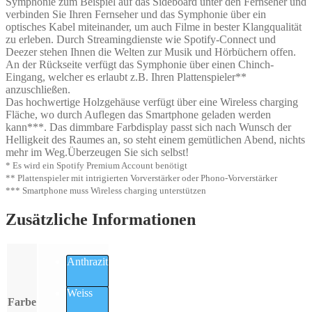
Symphonie zum Beispiel auf das Sideboard unter den Fernseher und
verbinden Sie Ihren Fernseher und das Symphonie über ein
optisches Kabel miteinander, um auch Filme in bester Klangqualität
zu erleben. Durch Streamingdienste wie Spotify-Connect und
Deezer stehen Ihnen die Welten zur Musik und Hörbüchern offen.
An der Rückseite verfügt das Symphonie über einen Chinch-
Eingang, welcher es erlaubt z.B. Ihren Plattenspieler**
anzuschließen.
Das hochwertige Holzgehäuse verfügt über eine Wireless charging
Fläche, wo durch Auflegen das Smartphone geladen werden
kann***. Das dimmbare Farbdisplay passt sich nach Wunsch der
Helligkeit des Raumes an, so steht einem gemütlichen Abend, nichts
mehr im Weg.Überzeugen Sie sich selbst!
* Es wird ein Spotify Premium Account benötigt
** Plattenspieler mit intrigierten Vorverstärker oder Phono-Vorverstärker
*** Smartphone muss Wireless charging unterstützen
Zusätzliche Informationen
Anthrazit
Weiss
Farbe