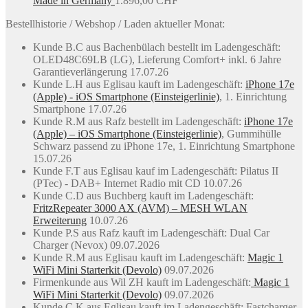
Made in Germany
1.896,00
CHF
Bestellhistorie / Webshop / Laden aktueller Monat:
Kunde B.C aus Bachenbülach bestellt im Ladengeschäft:
OLED48C69LB (LG), Lieferung Comfort+ inkl. 6 Jahre
Garantieverlängerung 17.07.26
Kunde L.H aus Eglisau kauft im Ladengeschäft:
iPhone 17e
(Apple) - iOS Smartphone (Einsteigerlinie)
, 1. Einrichtung
Smartphone 17.07.26
Kunde R.M aus Rafz bestellt im Ladengeschäft:
iPhone 17e
(Apple) – iOS Smartphone (Einsteigerlinie)
, Gummihülle
Schwarz passend zu iPhone 17e, 1. Einrichtung Smartphone
15.07.26
Kunde F.T aus Eglisau kauf im Ladengeschäft: Pilatus II
(PTec) - DAB+ Internet Radio mit CD 10.07.26
Kunde C.D aus Buchberg kauft im Ladengeschäft:
FritzRepeater 3000 AX (AVM) – MESH WLAN
Erweiterung
10.07.26
Kunde P.S aus Rafz kauft im Ladengeschäft: Dual Car
Charger (Nevox) 09.07.2026
Kunde R.M aus Eglisau kauft im Ladengeschäft:
Magic 1
WiFi Mini Starterkit (Devolo)
09.07.2026
Firmenkunde aus Wil ZH kauft im Ladengeschäft:
Magic 1
WiFi Mini Starterkit (Devolo)
09.07.2026
Kunde C.K aus Eglisau kauft im Ladengeschäft: Fastcharger