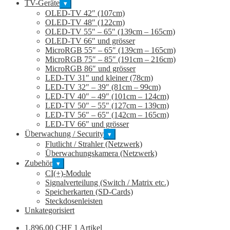
TV-Geräte
▾
OLED-TV 42″ (107cm)
OLED-TV 48″ (122cm)
OLED-TV 55″ – 65″ (139cm – 165cm)
OLED-TV 66″ und grösser
MicroRGB 55″ – 65″ (139cm – 165cm)
MicroRGB 75″ – 85″ (191cm – 216cm)
MicroRGB 86″ und grösser
LED-TV 31″ und kleiner (78cm)
LED-TV 32″ – 39″ (81cm – 99cm)
LED-TV 40″ – 49″ (101cm – 124cm)
LED-TV 50″ – 55″ (127cm – 139cm)
LED-TV 56″ – 65″ (142cm – 165cm)
LED-TV 66″ und grösser
Überwachung / Security
▾
Flutlicht / Strahler (Netzwerk)
Überwachungskamera (Netzwerk)
Zubehör
▾
CI(+)-Module
Signalverteilung (Switch / Matrix etc.)
Speicherkarten (SD-Cards)
Steckdosenleisten
Unkategorisiert
1.896,00
CHF
1 Artikel