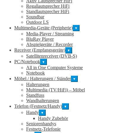
Aktiv Lautsprecher HiFi
Regallautsprecher HiFi
Standlautsprecher HiFi
Soundbar
Outdoor LS
Multimedia-Geräte (Peripherie)
▾
Media-Player / Streaming
BluRay Player
Abspielgeräte / Recorder
Receiver (Empfangsgeräte)
▾
Satellitenreceiver (DVB-S)
PC/Notebook
▾
All in One Computer Systeme
Notebook
Möbel / Halterungen / Ständer
▾
Halterungen
Multimedia (TV/HiFi) – Möbel
Standfuss
Wandhalterungen
Telefon (Festnetz/Handy)
▾
Handy
▾
Handy Zubehör
Seniorenhandys
Festnetz-Telefonie