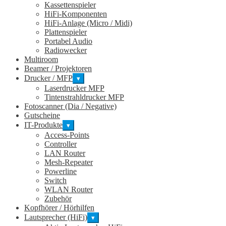
Kassettenspieler
HiFi-Komponenten
HiFi-Anlage (Micro / Midi)
Plattenspieler
Portabel Audio
Radiowecker
Multiroom
Beamer / Projektoren
Drucker / MFP
▾
Laserdrucker MFP
Tintenstrahldrucker MFP
Fotoscanner (Dia / Negative)
Gutscheine
IT-Produkte
▾
Access-Points
Controller
LAN Router
Mesh-Repeater
Powerline
Switch
WLAN Router
Zubehör
Kopfhörer / Hörhilfen
Lautsprecher (HiFi)
▾