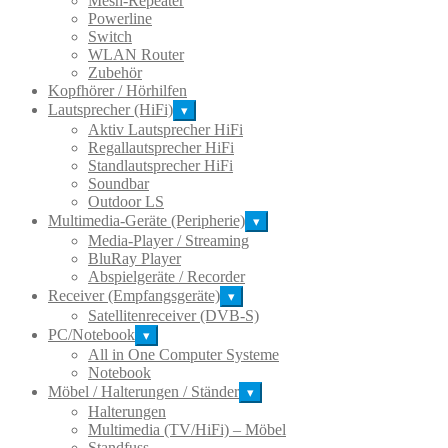
Mesh-Repeater
Powerline
Switch
WLAN Router
Zubehör
Kopfhörer / Hörhilfen
Lautsprecher (HiFi)
▾
Aktiv Lautsprecher HiFi
Regallautsprecher HiFi
Standlautsprecher HiFi
Soundbar
Outdoor LS
Multimedia-Geräte (Peripherie)
▾
Media-Player / Streaming
BluRay Player
Abspielgeräte / Recorder
Receiver (Empfangsgeräte)
▾
Satellitenreceiver (DVB-S)
PC/Notebook
▾
All in One Computer Systeme
Notebook
Möbel / Halterungen / Ständer
▾
Halterungen
Multimedia (TV/HiFi) – Möbel
Standfuss