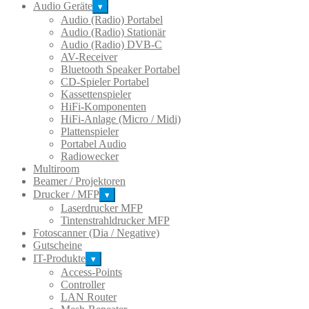
Audio Geräte
▾
Audio (Radio) Portabel
Audio (Radio) Stationär
Audio (Radio) DVB-C
AV-Receiver
Bluetooth Speaker Portabel
CD-Spieler Portabel
Kassettenspieler
HiFi-Komponenten
HiFi-Anlage (Micro / Midi)
Plattenspieler
Portabel Audio
Radiowecker
Multiroom
Beamer / Projektoren
Drucker / MFP
▾
Laserdrucker MFP
Tintenstrahldrucker MFP
Fotoscanner (Dia / Negative)
Gutscheine
IT-Produkte
▾
Access-Points
Controller
LAN Router