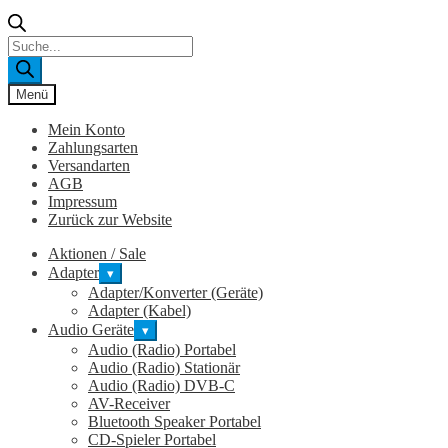
Products
search
Menü
Mein Konto
Zahlungsarten
Versandarten
AGB
Impressum
Zurück zur Website
Aktionen / Sale
Adapter
▾
Adapter/Konverter (Geräte)
Adapter (Kabel)
Audio Geräte
▾
Audio (Radio) Portabel
Audio (Radio) Stationär
Audio (Radio) DVB-C
AV-Receiver
Bluetooth Speaker Portabel
CD-Spieler Portabel