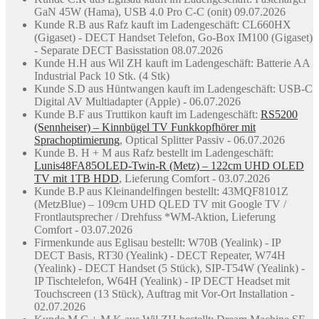
GaN 45W (Hama), USB 4.0 Pro C-C (onit) 09.07.2026
Kunde R.B aus Rafz kauft im Ladengeschäft: CL660HX
(Gigaset) - DECT Handset Telefon, Go-Box IM100 (Gigaset)
- Separate DECT Basisstation 08.07.2026
Kunde H.H aus Wil ZH kauft im Ladengeschäft: Batterie AA
Industrial Pack 10 Stk. (4 Stk)
Kunde S.D aus Hüntwangen kauft im Ladengeschäft: USB-C
Digital AV Multiadapter (Apple) - 06.07.2026
Kunde B.F aus Truttikon kauft im Ladengeschäft:
RS5200
(Sennheiser) – Kinnbügel TV Funkkopfhörer mit
Sprachoptimierung
, Optical Splitter Passiv - 06.07.2026
Kunde B. H + M aus Rafz bestellt im Ladengeschäft:
Lunis48FA85OLED-Twin-R (Metz) – 122cm UHD OLED
TV mit 1TB HDD
, Lieferung Comfort - 03.07.2026
Kunde B.P aus Kleinandelfingen bestellt: 43MQF8101Z
(MetzBlue) – 109cm UHD QLED TV mit Google TV /
Frontlautsprecher / Drehfuss *WM-Aktion, Lieferung
Comfort - 03.07.2026
Firmenkunde aus Eglisau bestellt: W70B (Yealink) - IP
DECT Basis, RT30 (Yealink) - DECT Repeater, W74H
(Yealink) - DECT Handset (5 Stück), SIP-T54W (Yealink) -
IP Tischtelefon, W64H (Yealink) - IP DECT Headset mit
Touchscreen (13 Stück), Auftrag mit Vor-Ort Installation -
02.07.2026