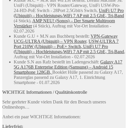
Kunde M.C + M.K aus Wil ZH bestellt: Dream Machine SE
UniFi (Ubiquiti) - VPN Router/Gateway, UniFi USW-Pro-
24-HD-PoE Switch - 28Port 2,5Gbit/s Switch,
UniFi U7 Pro
(Ubiquiti) – Hochleistungs-WiFi 7 AP mit 2.5 GbE, Tri-Band
(4 Stück),
AMP NEU! (Sonos) – Der Smarte Multiroom
Verstärker
(4 Stück), Auftrag mit Vor-Ort Installation -
02.07.2026
Kunde G.U + M.N aus Buchberg bestellt:
VPN-Gateway
UCG-ULTRA (Ubiquiti) – VPN Router
,
USW-ULTRA 7
Port 210W (Ubiquiti) – PoE+ Switch
,
UniFi U7 Pro
(Ubiquiti) – Hochleistungs-WiFi 7 AP mit 2.5 GbE, Tri-Band
,
Auftrag mit Vor-Ort Installation - 02.07.2026
Kunde S.N aus Rafz bestellt im Ladengeschäft:
Galaxy A17
5G A176B Enterprise Edition (Samsung) – Android 15
Smartphone 128GB
,
Booklet Hülle passend zu Galaxy A17,
Panzerglas passend zu Galaxy A17, 1. Einrichtung
Smartphone - 01.07.2026
WICHTIGE Informationen / Qualitätskontrolle
Sehr geehrter Kunde vielen Dank für den Besuch unseres
Onlineshops…
Anbei ein paar WICHTIGE Informationen:
Lieferfrist: