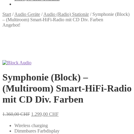
Start
/
Audio Geräte
/
Audio (Radio) Stationär
/
Symphonie (Block)
– (Multiroom) Smart-HiFi-Radio mit CD Div. Farben
Angebot!
Zoom
Symphonie (Block) –
(Multiroom) Smart-HiFi-Radio
mit CD Div. Farben
Ursprünglicher
Aktueller
1.360,00
CHF
1.299,00
CHF
Preis
Preis
war:
ist:
Wireless charging
1.360,00 CHF
1.299,00 CHF.
Dimmbares Farbdisplay