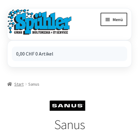
Zur
Zum
Navigation
Inhalt
Menü
springen
springen
0,00
CHF
0 Artikel
Start
Sanus
Sanus