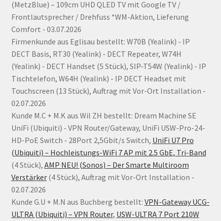
(MetzBlue) – 109cm UHD QLED TV mit Google TV /
Frontlautsprecher / Drehfuss *WM-Aktion, Lieferung
Comfort - 03.07.2026
Firmenkunde aus Eglisau bestellt: W70B (Yealink) - IP
DECT Basis, RT30 (Yealink) - DECT Repeater, W74H
(Yealink) - DECT Handset (5 Stück), SIP-T54W (Yealink) - IP
Tischtelefon, W64H (Yealink) - IP DECT Headset mit
Touchscreen (13 Stück), Auftrag mit Vor-Ort Installation -
02.07.2026
Kunde M.C + M.K aus Wil ZH bestellt: Dream Machine SE
UniFi (Ubiquiti) - VPN Router/Gateway, UniFi USW-Pro-24-
HD-PoE Switch - 28Port 2,5Gbit/s Switch,
UniFi U7 Pro
(Ubiquiti) – Hochleistungs-WiFi 7 AP mit 2.5 GbE, Tri-Band
(4 Stück),
AMP NEU! (Sonos) – Der Smarte Multiroom
Verstärker
(4 Stück), Auftrag mit Vor-Ort Installation -
02.07.2026
Kunde G.U + M.N aus Buchberg bestellt:
VPN-Gateway UCG-
ULTRA (Ubiquiti) – VPN Router
,
USW-ULTRA 7 Port 210W