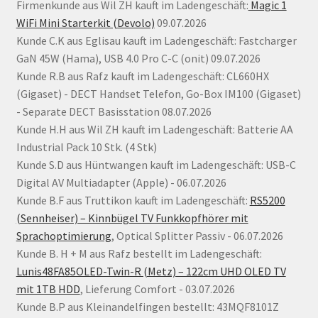
Firmenkunde aus Wil ZH kauft im Ladengeschäft:
Magic 1
WiFi Mini Starterkit (Devolo)
09.07.2026
Kunde C.K aus Eglisau kauft im Ladengeschäft: Fastcharger
GaN 45W (Hama), USB 4.0 Pro C-C (onit) 09.07.2026
Kunde R.B aus Rafz kauft im Ladengeschäft: CL660HX
(Gigaset) - DECT Handset Telefon, Go-Box IM100 (Gigaset)
- Separate DECT Basisstation 08.07.2026
Kunde H.H aus Wil ZH kauft im Ladengeschäft: Batterie AA
Industrial Pack 10 Stk. (4 Stk)
Kunde S.D aus Hüntwangen kauft im Ladengeschäft: USB-C
Digital AV Multiadapter (Apple) - 06.07.2026
Kunde B.F aus Truttikon kauft im Ladengeschäft:
RS5200
(Sennheiser) – Kinnbügel TV Funkkopfhörer mit
Sprachoptimierung
, Optical Splitter Passiv - 06.07.2026
Kunde B. H + M aus Rafz bestellt im Ladengeschäft:
Lunis48FA85OLED-Twin-R (Metz) – 122cm UHD OLED TV
mit 1TB HDD
, Lieferung Comfort - 03.07.2026
Kunde B.P aus Kleinandelfingen bestellt: 43MQF8101Z