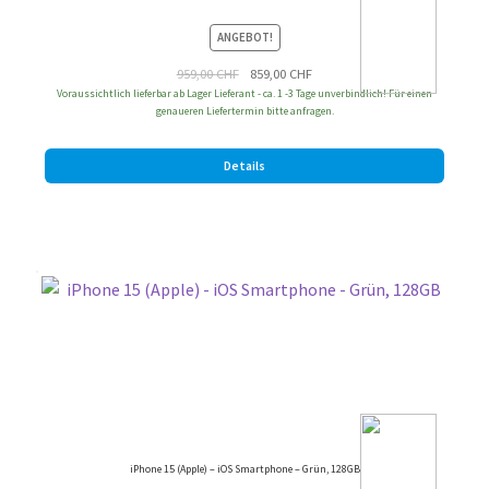
ANGEBOT!
Ursprünglicher
Aktueller
959,00
CHF
859,00
CHF
Voraussichtlich lieferbar ab Lager Lieferant - ca. 1 -3 Tage unverbindlich! Für einen
Preis
Preis
genaueren Liefertermin bitte anfragen.
war:
ist:
959,00 CHF
859,00 CHF.
Details
iPhone 15 (Apple) – iOS Smartphone – Grün, 128GB