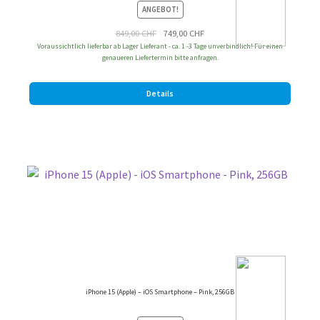
ANGEBOT!
Ursprünglicher
Aktueller
849,00
CHF
749,00
CHF
Voraussichtlich lieferbar ab Lager Lieferant - ca. 1 -3 Tage unverbindlich! Für einen
Preis
Preis
genaueren Liefertermin bitte anfragen.
war:
ist:
849,00 CHF
749,00 CHF.
Details
iPhone 15 (Apple) – iOS Smartphone – Pink, 256GB