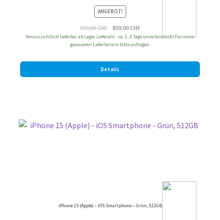
ANGEBOT!
Ursprünglicher
Aktueller
959,00
CHF
859,00
CHF
Voraussichtlich lieferbar ab Lager Lieferant - ca. 1 -3 Tage unverbindlich! Für einen
Preis
Preis
genaueren Liefertermin bitte anfragen.
war:
ist:
959,00 CHF
859,00 CHF.
Details
iPhone 15 (Apple) – iOS Smartphone – Grün, 512GB