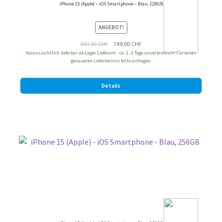
iPhone 15 (Apple) – iOS Smartphone – Blau, 128GB
ANGEBOT!
Ursprünglicher
Aktueller
849,00
CHF
749,00
CHF
Voraussichtlich lieferbar ab Lager Lieferant - ca. 1 -3 Tage unverbindlich! Für einen
Preis
Preis
genaueren Liefertermin bitte anfragen.
war:
ist:
849,00 CHF
749,00 CHF.
Details