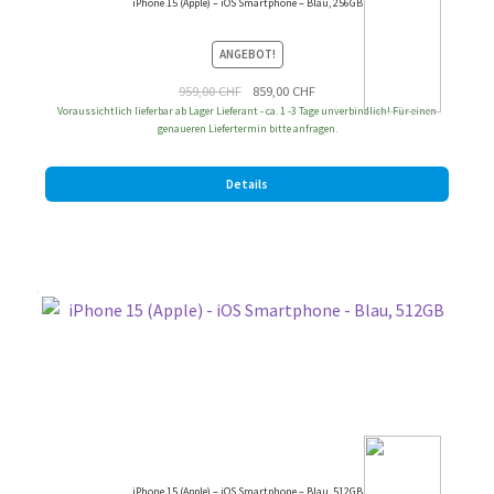
iPhone 15 (Apple) – iOS Smartphone – Blau, 256GB
ANGEBOT!
Ursprünglicher
Aktueller
959,00
CHF
859,00
CHF
Voraussichtlich lieferbar ab Lager Lieferant - ca. 1 -3 Tage unverbindlich! Für einen
Preis
Preis
genaueren Liefertermin bitte anfragen.
war:
ist:
959,00 CHF
859,00 CHF.
Details
iPhone 15 (Apple) – iOS Smartphone – Blau, 512GB