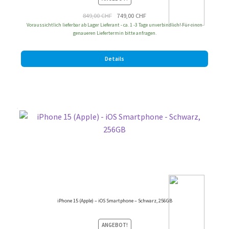
Ursprünglicher
Aktueller
849,00
CHF
749,00
CHF
Voraussichtlich lieferbar ab Lager Lieferant - ca. 1 -3 Tage unverbindlich! Für einen
Preis
Preis
genaueren Liefertermin bitte anfragen.
war:
ist:
849,00 CHF
749,00 CHF.
Details
iPhone 15 (Apple) – iOS Smartphone – Schwarz, 256GB
ANGEBOT!