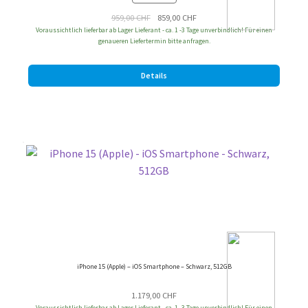
Ursprünglicher
Aktueller
959,00
CHF
859,00
CHF
Voraussichtlich lieferbar ab Lager Lieferant - ca. 1 -3 Tage unverbindlich! Für einen
Preis
Preis
genaueren Liefertermin bitte anfragen.
war:
ist:
959,00 CHF
859,00 CHF.
Details
iPhone 15 (Apple) – iOS Smartphone – Schwarz, 512GB
1.179,00
CHF
Voraussichtlich lieferbar ab Lager Lieferant - ca. 1 -3 Tage unverbindlich! Für einen