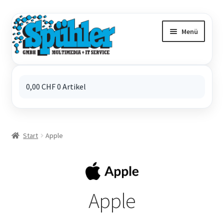
Zur
Zum
Navigation
Inhalt
Menü
springen
springen
0,00
CHF
0 Artikel
Start
Apple
Apple