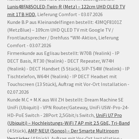
Lunis48FA85OLED-Twin-R (Metz) – 122cm UHD OLED TV
mit 1TB HDD
, Lieferung Comfort - 03.07.2026
Kunde B.P aus Kleinandelfingen bestellt: 43MQF8101Z
(MetzBlue) – 109cm UHD QLED TV mit Google TV /
Frontlautsprecher / Drehfuss *WM-Aktion, Lieferung
Comfort - 03.07.2026
Firmenkunde aus Eglisau bestellt: W70B (Yealink) - IP
DECT Basis, RT30 (Yealink) - DECT Repeater, W74H
(Yealink) - DECT Handset (5 Stück), SIP-T54W (Yealink) - IP
Tischtelefon, W64H (Yealink) - IP DECT Headset mit
Touchscreen (13 Stück), Auftrag mit Vor-Ort Installation -
02.07.2026
Kunde M.C + M.K aus Wil ZH bestellt: Dream Machine SE
UniFi (Ubiquiti) - VPN Router/Gateway, UniFi USW-Pro-24-
HD-PoE Switch - 28Port 2,5Gbit/s Switch,
UniFi U7 Pro
(Ubiquiti) – Hochleistungs-WiFi 7 AP mit 2.5 GbE, Tri-Band
(4 Stück),
AMP NEU! (Sonos) – Der Smarte Multiroom
Verstärker
(4 Stück), Auftrag mit Vor-Ort Installation -