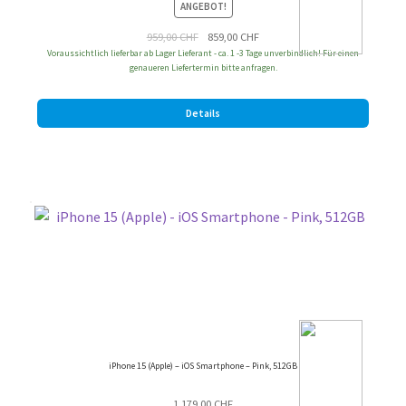
ANGEBOT!
Ursprünglicher
Aktueller
959,00
CHF
859,00
CHF
Voraussichtlich lieferbar ab Lager Lieferant - ca. 1 -3 Tage unverbindlich! Für einen
Preis
Preis
genaueren Liefertermin bitte anfragen.
war:
ist:
959,00 CHF
859,00 CHF.
Details
iPhone 15 (Apple) – iOS Smartphone – Pink, 512GB
1.179,00
CHF