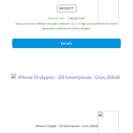
ANGEBOT!
Ursprünglicher
Aktueller
849,00
CHF
749,00
CHF
Voraussichtlich lieferbar ab Lager Lieferant - ca. 1 -3 Tage unverbindlich! Für einen
Preis
Preis
genaueren Liefertermin bitte anfragen.
war:
ist:
849,00 CHF
749,00 CHF.
Details
iPhone 15 (Apple) – iOS Smartphone – Grün, 256GB