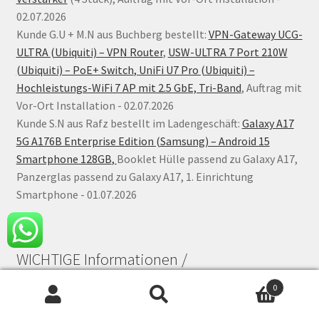
02.07.2026
Kunde G.U + M.N aus Buchberg bestellt:
VPN-Gateway UCG-
ULTRA (Ubiquiti) – VPN Router
,
USW-ULTRA 7 Port 210W
(Ubiquiti) – PoE+ Switch
,
UniFi U7 Pro (Ubiquiti) –
Hochleistungs-WiFi 7 AP mit 2.5 GbE, Tri-Band
, Auftrag mit
Vor-Ort Installation - 02.07.2026
Kunde S.N aus Rafz bestellt im Ladengeschäft:
Galaxy A17
5G A176B Enterprise Edition (Samsung) – Android 15
Smartphone 128GB
,
Booklet Hülle passend zu Galaxy A17,
Panzerglas passend zu Galaxy A17, 1. Einrichtung
Smartphone - 01.07.2026
WICHTIGE Informationen /
Qualitätskontrolle
0