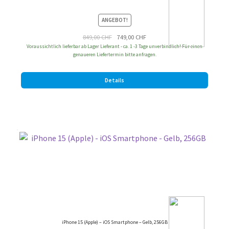
ANGEBOT!
Ursprünglicher
Aktueller
849,00
CHF
749,00
CHF
Voraussichtlich lieferbar ab Lager Lieferant - ca. 1 -3 Tage unverbindlich! Für einen
Preis
Preis
genaueren Liefertermin bitte anfragen.
war:
ist:
849,00 CHF
749,00 CHF.
Details
iPhone 15 (Apple) – iOS Smartphone – Gelb, 256GB