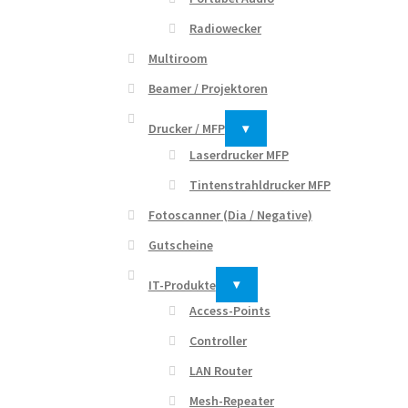
Radiowecker
Multiroom
Beamer / Projektoren
Drucker / MFP
▾
Laserdrucker MFP
Tintenstrahldrucker MFP
Fotoscanner (Dia / Negative)
Gutscheine
IT-Produkte
▾
Access-Points
Controller
LAN Router
Mesh-Repeater