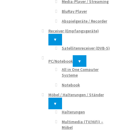
Media-Player / Streaming
BluRay Player
Abspielgeräte / Recorder
Receiver (Empfangsgeräte)
▾
Satellitenreceiver (DVB-S)
PC/Notebook
▾
All in One Computer
Systeme
Notebook
Möbel / Halterungen / Ständer
▾
Halterungen
Multimedia (TV/HiFi) –
Möbel