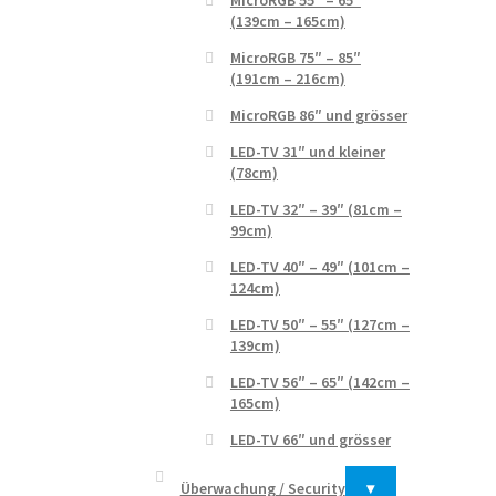
MicroRGB 55″ – 65″
(139cm – 165cm)
MicroRGB 75″ – 85″
(191cm – 216cm)
MicroRGB 86″ und grösser
LED-TV 31″ und kleiner
(78cm)
LED-TV 32″ – 39″ (81cm –
99cm)
LED-TV 40″ – 49″ (101cm –
124cm)
LED-TV 50″ – 55″ (127cm –
139cm)
LED-TV 56″ – 65″ (142cm –
165cm)
LED-TV 66″ und grösser
Überwachung / Security
▾