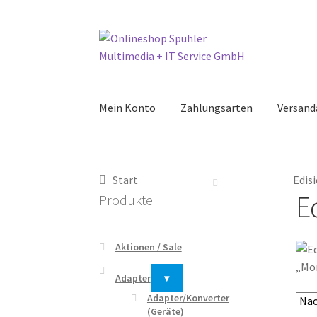
Zur
Zum
Navigation
Inhalt
springen
springen
Mein Konto
Zahlungsarten
Versand
Start
Edis
E
Produkte
Aktionen / Sale
„Mor
Adapter
▾
Adapter/Konverter
(Geräte)