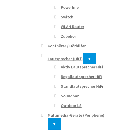
Powerline
Switch
WLAN Router
Zubehör
Kopfhörer / Hörhilfen
Lautsprecher (HiFi)
▾
Aktiv Lautsprecher HiFi
Regallautsprecher HiFi
Standlautsprecher HiFi
Soundbar
Outdoor LS
Multimedia-Geräte (Peripherie)
▾