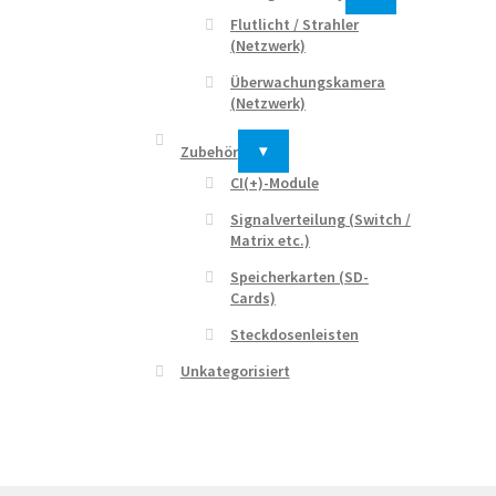
Flutlicht / Strahler
(Netzwerk)
Überwachungskamera
(Netzwerk)
Zubehör
▾
CI(+)-Module
Signalverteilung (Switch /
Matrix etc.)
Speicherkarten (SD-
Cards)
Steckdosenleisten
Unkategorisiert