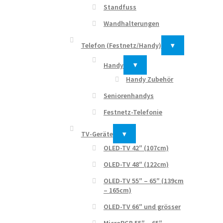
Standfuss
Wandhalterungen
Telefon (Festnetz/Handy)
▾
Handy
▾
Handy Zubehör
Seniorenhandys
Festnetz-Telefonie
TV-Geräte
▾
OLED-TV 42″ (107cm)
OLED-TV 48″ (122cm)
OLED-TV 55″ – 65″ (139cm
– 165cm)
OLED-TV 66″ und grösser