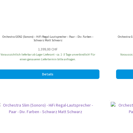
Orchestra GEN2 (Sonoro) – HiFi Regal-Lautsprecher – Paar – Div. Farben –
Orchestra G
Schwarz Matt Schwarz
1.399,00
CHF
Voraussichtlich lieferbar ab Lager Lieferant - ca. 1 -3 Tage unverbindlich! Für
Voraussich
einen genaueren Liefertermin bitte anfragen.
Details