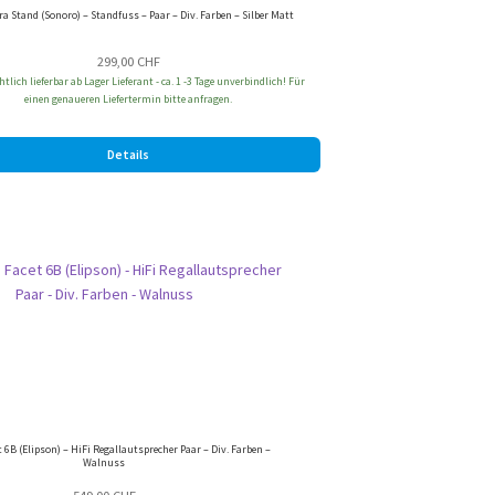
ra Stand (Sonoro) – Standfuss – Paar – Div. Farben – Silber Matt
299,00
CHF
tlich lieferbar ab Lager Lieferant - ca. 1 -3 Tage unverbindlich! Für
einen genaueren Liefertermin bitte anfragen.
Details
t 6B (Elipson) – HiFi Regallautsprecher Paar – Div. Farben –
Walnuss