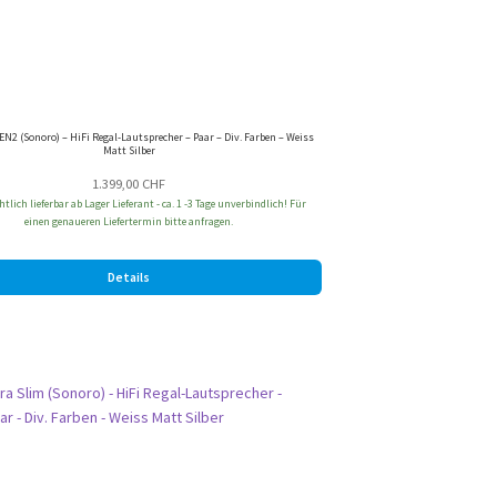
EN2 (Sonoro) – HiFi Regal-Lautsprecher – Paar – Div. Farben – Weiss
Matt Silber
1.399,00
CHF
tlich lieferbar ab Lager Lieferant - ca. 1 -3 Tage unverbindlich! Für
einen genaueren Liefertermin bitte anfragen.
Details