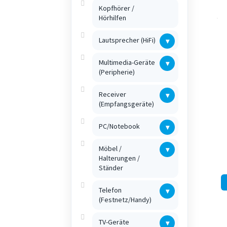
Kopfhörer /
Hörhilfen
Lautsprecher (HiFi)
▾
Multimedia-Geräte
▾
(Peripherie)
Receiver
▾
(Empfangsgeräte)
PC/Notebook
▾
Möbel /
▾
Halterungen /
Ständer
Telefon
▾
(Festnetz/Handy)
TV-Geräte
▾