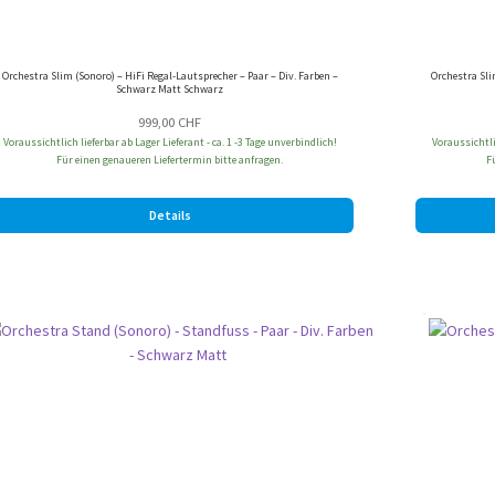
Orchestra Slim (Sonoro) – HiFi Regal-Lautsprecher – Paar – Div. Farben –
Orchestra Sli
Schwarz Matt Schwarz
999,00
CHF
Voraussichtlich lieferbar ab Lager Lieferant - ca. 1 -3 Tage unverbindlich!
Voraussichtlic
Für einen genaueren Liefertermin bitte anfragen.
F
Details