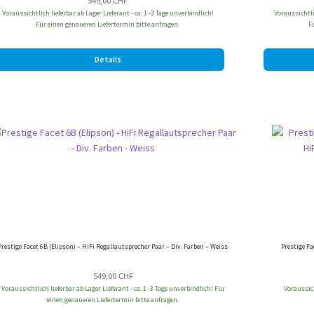
549,00
CHF
Voraussichtlich lieferbar ab Lager Lieferant - ca. 1 -3 Tage unverbindlich!
Voraussichtlic
Für einen genaueren Liefertermin bitte anfragen.
F
Details
Prestige Facet 6B (Elipson) – HiFi Regallautsprecher Paar – Div. Farben – Weiss
Prestige Fa
549,00
CHF
Voraussichtlich lieferbar ab Lager Lieferant - ca. 1 -3 Tage unverbindlich! Für
Voraussich
einen genaueren Liefertermin bitte anfragen.