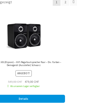
ngezeigt
1
2
t 6B (Elipson) – HiFi Regallautsprecher Paar – Div. Farben –
Demogerät (Aussteller) Schwarz
ANGEBOT!
Ursprünglicher
Aktueller
549,00
CHF
479,00
CHF
Ab unserem Lager verfügbar
Preis
Preis
war:
ist:
549,00 CHF
479,00 CHF.
Details