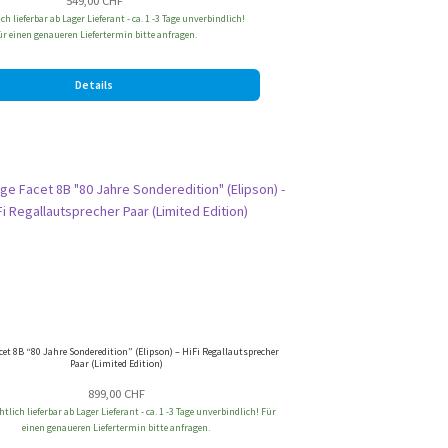
549,00
CHF
h lieferbar ab Lager Lieferant - ca. 1 -3 Tage unverbindlich!
ür einen genaueren Liefertermin bitte anfragen.
Details
cet 8B “80 Jahre Sonderedition” (Elipson) – HiFi Regallautsprecher
Paar (Limited Edition)
899,00
CHF
tlich lieferbar ab Lager Lieferant - ca. 1 -3 Tage unverbindlich! Für
einen genaueren Liefertermin bitte anfragen.