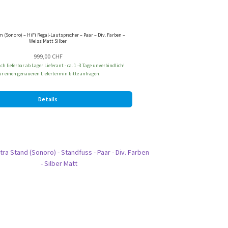
m (Sonoro) – HiFi Regal-Lautsprecher – Paar – Div. Farben –
Weiss Matt Silber
999,00
CHF
h lieferbar ab Lager Lieferant - ca. 1 -3 Tage unverbindlich!
ür einen genaueren Liefertermin bitte anfragen.
Details