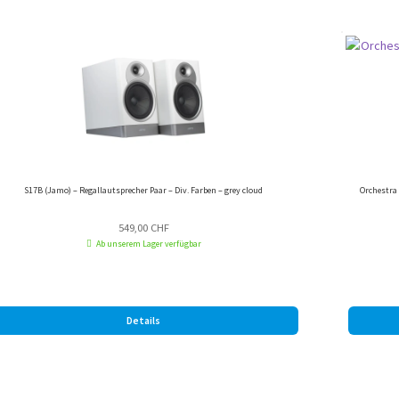
S17B (Jamo) – Regallautsprecher Paar – Div. Farben – grey cloud
Orchestra 
549,00
CHF
Ab unserem Lager verfügbar
Details