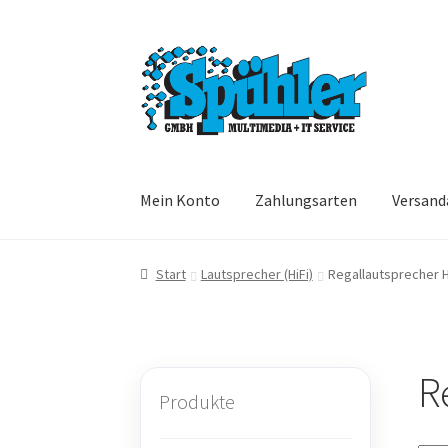
Zur
Zum
Navigation
Inhalt
springen
springen
Mein Konto
Zahlungsarten
Versand
Start
Lautsprecher (HiFi)
Regallautsprecher H
R
Produkte