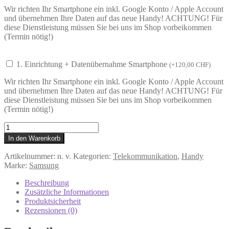
Wir richten Ihr Smartphone ein inkl. Google Konto / Apple Account
und übernehmen Ihre Daten auf das neue Handy! ACHTUNG! Für
diese Dienstleistung müssen Sie bei uns im Shop vorbeikommen
(Termin nötig!)
1. Einrichtung + Datenübernahme Smartphone
(
+
120,00
CHF
)
Wir richten Ihr Smartphone ein inkl. Google Konto / Apple Account
und übernehmen Ihre Daten auf das neue Handy! ACHTUNG! Für
diese Dienstleistung müssen Sie bei uns im Shop vorbeikommen
(Termin nötig!)
Galaxy
A57
In den Warenkorb
5G
A576
Artikelnummer:
n. v.
Kategorien:
Telekommunikation
,
Handy
-
Marke:
Samsung
TOP
Mittelklasse
Beschreibung
Android
Zusätzliche Informationen
Smartphone
Produktsicherheit
Menge
Rezensionen (0)