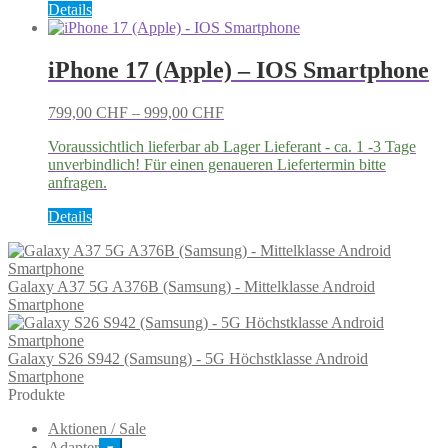
Details
iPhone 17 (Apple) – IOS Smartphone
799,00
CHF
–
999,00
CHF
Voraussichtlich lieferbar ab Lager Lieferant - ca. 1 -3 Tage
unverbindlich! Für einen genaueren Liefertermin bitte
anfragen.
Dieses
Details
Produkt
weist
mehrere
Galaxy A37 5G A376B (Samsung) - Mittelklasse Android
Varianten
Smartphone
auf.
Die
Optionen
Galaxy S26 S942 (Samsung) - 5G Höchstklasse Android
können
Smartphone
auf
Produkte
der
Produktseite
Aktionen / Sale
gewählt
Adapter