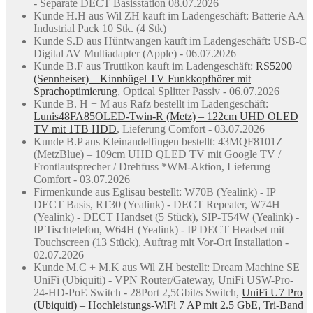
- Separate DECT Basisstation 08.07.2026
Kunde H.H aus Wil ZH kauft im Ladengeschäft: Batterie AA
Industrial Pack 10 Stk. (4 Stk)
Kunde S.D aus Hüntwangen kauft im Ladengeschäft: USB-C
Digital AV Multiadapter (Apple) - 06.07.2026
Kunde B.F aus Truttikon kauft im Ladengeschäft:
RS5200
(Sennheiser) – Kinnbügel TV Funkkopfhörer mit
Sprachoptimierung
, Optical Splitter Passiv - 06.07.2026
Kunde B. H + M aus Rafz bestellt im Ladengeschäft:
Lunis48FA85OLED-Twin-R (Metz) – 122cm UHD OLED
TV mit 1TB HDD
, Lieferung Comfort - 03.07.2026
Kunde B.P aus Kleinandelfingen bestellt: 43MQF8101Z
(MetzBlue) – 109cm UHD QLED TV mit Google TV /
Frontlautsprecher / Drehfuss *WM-Aktion, Lieferung
Comfort - 03.07.2026
Firmenkunde aus Eglisau bestellt: W70B (Yealink) - IP
DECT Basis, RT30 (Yealink) - DECT Repeater, W74H
(Yealink) - DECT Handset (5 Stück), SIP-T54W (Yealink) -
IP Tischtelefon, W64H (Yealink) - IP DECT Headset mit
Touchscreen (13 Stück), Auftrag mit Vor-Ort Installation -
02.07.2026
Kunde M.C + M.K aus Wil ZH bestellt: Dream Machine SE
UniFi (Ubiquiti) - VPN Router/Gateway, UniFi USW-Pro-
24-HD-PoE Switch - 28Port 2,5Gbit/s Switch,
UniFi U7 Pro
(Ubiquiti) – Hochleistungs-WiFi 7 AP mit 2.5 GbE, Tri-Band