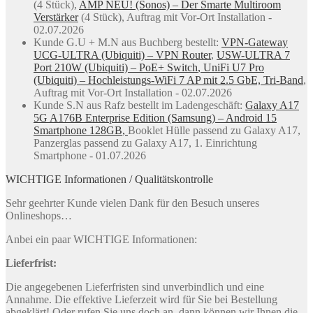
(4 Stück),
AMP NEU! (Sonos) – Der Smarte Multiroom
Verstärker
(4 Stück), Auftrag mit Vor-Ort Installation -
02.07.2026
Kunde G.U + M.N aus Buchberg bestellt:
VPN-Gateway
UCG-ULTRA (Ubiquiti) – VPN Router
,
USW-ULTRA 7
Port 210W (Ubiquiti) – PoE+ Switch
,
UniFi U7 Pro
(Ubiquiti) – Hochleistungs-WiFi 7 AP mit 2.5 GbE, Tri-Band
,
Auftrag mit Vor-Ort Installation - 02.07.2026
Kunde S.N aus Rafz bestellt im Ladengeschäft:
Galaxy A17
5G A176B Enterprise Edition (Samsung) – Android 15
Smartphone 128GB
,
Booklet Hülle passend zu Galaxy A17,
Panzerglas passend zu Galaxy A17, 1. Einrichtung
Smartphone - 01.07.2026
WICHTIGE Informationen / Qualitätskontrolle
Sehr geehrter Kunde vielen Dank für den Besuch unseres
Onlineshops…
Anbei ein paar WICHTIGE Informationen:
Lieferfrist:
Die angegebenen Lieferfristen sind unverbindlich und eine
Annahme. Die effektive Lieferzeit wird für Sie bei Bestellung
abgeklärt! Oder rufen Sie uns doch an, dann können wir Ihnen die