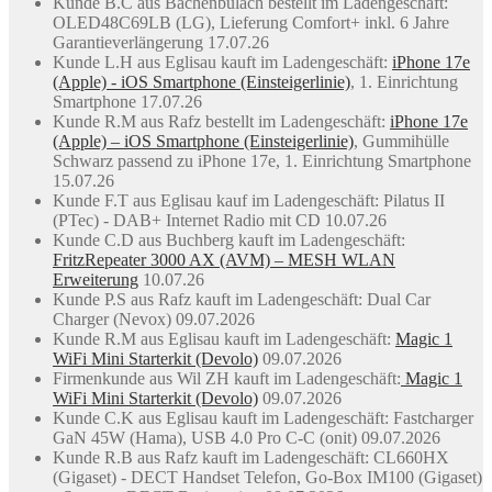
Kunde B.C aus Bachenbülach bestellt im Ladengeschäft:
OLED48C69LB (LG), Lieferung Comfort+ inkl. 6 Jahre
Garantieverlängerung 17.07.26
Kunde L.H aus Eglisau kauft im Ladengeschäft:
iPhone 17e
(Apple) - iOS Smartphone (Einsteigerlinie)
, 1. Einrichtung
Smartphone 17.07.26
Kunde R.M aus Rafz bestellt im Ladengeschäft:
iPhone 17e
(Apple) – iOS Smartphone (Einsteigerlinie)
, Gummihülle
Schwarz passend zu iPhone 17e, 1. Einrichtung Smartphone
15.07.26
Kunde F.T aus Eglisau kauf im Ladengeschäft: Pilatus II
(PTec) - DAB+ Internet Radio mit CD 10.07.26
Kunde C.D aus Buchberg kauft im Ladengeschäft:
FritzRepeater 3000 AX (AVM) – MESH WLAN
Erweiterung
10.07.26
Kunde P.S aus Rafz kauft im Ladengeschäft: Dual Car
Charger (Nevox) 09.07.2026
Kunde R.M aus Eglisau kauft im Ladengeschäft:
Magic 1
WiFi Mini Starterkit (Devolo)
09.07.2026
Firmenkunde aus Wil ZH kauft im Ladengeschäft:
Magic 1
WiFi Mini Starterkit (Devolo)
09.07.2026
Kunde C.K aus Eglisau kauft im Ladengeschäft: Fastcharger
GaN 45W (Hama), USB 4.0 Pro C-C (onit) 09.07.2026
Kunde R.B aus Rafz kauft im Ladengeschäft: CL660HX
(Gigaset) - DECT Handset Telefon, Go-Box IM100 (Gigaset)