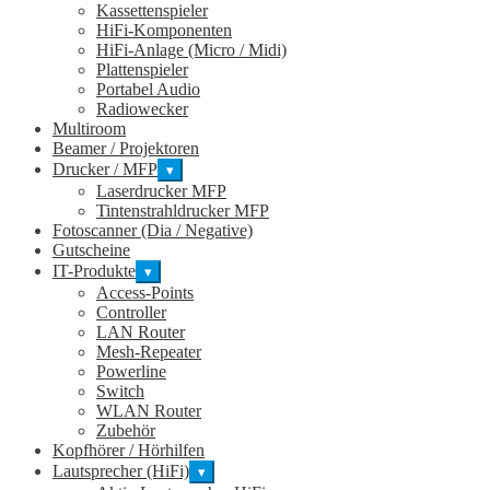
Kassettenspieler
HiFi-Komponenten
HiFi-Anlage (Micro / Midi)
Plattenspieler
Portabel Audio
Radiowecker
Multiroom
Beamer / Projektoren
Drucker / MFP
▾
Laserdrucker MFP
Tintenstrahldrucker MFP
Fotoscanner (Dia / Negative)
Gutscheine
IT-Produkte
▾
Access-Points
Controller
LAN Router
Mesh-Repeater
Powerline
Switch
WLAN Router
Zubehör
Kopfhörer / Hörhilfen
Lautsprecher (HiFi)
▾