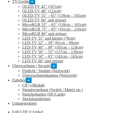
TV-Geräte
▾
OLED-TV 42″ (107cm)
OLED-TV 48″ (122cm)
OLED-TV 55″ – 65″ (139cm – 165cm)
OLED-TV 66″ und grösser
MicroRGB 55″ – 65″ (139cm – 165cm)
MicroRGB 75″ – 85″ (191cm – 216cm)
MicroRGB 86″ und grösser
LED-TV 31″ und kleiner (78cm)
LED-TV 32″ – 39″ (81cm – 99cm)
LED-TV 40″ – 49″ (101cm – 124cm)
LED-TV 50″ – 55″ (127cm – 139cm)
LED-TV 56″ – 65″ (142cm – 165cm)
LED-TV 66″ und grösser
Überwachung / Security
▾
Flutlicht / Strahler (Netzwerk)
Überwachungskamera (Netzwerk)
Zubehör
▾
CI(+)-Module
Signalverteilung (Switch / Matrix etc.)
Speicherkarten (SD-Cards)
Steckdosenleisten
Unkategorisiert
0,00
CHF
0 Artikel