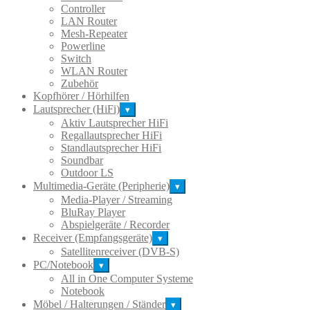
Controller
LAN Router
Mesh-Repeater
Powerline
Switch
WLAN Router
Zubehör
Kopfhörer / Hörhilfen
Lautsprecher (HiFi)
▾
Aktiv Lautsprecher HiFi
Regallautsprecher HiFi
Standlautsprecher HiFi
Soundbar
Outdoor LS
Multimedia-Geräte (Peripherie)
▾
Media-Player / Streaming
BluRay Player
Abspielgeräte / Recorder
Receiver (Empfangsgeräte)
▾
Satellitenreceiver (DVB-S)
PC/Notebook
▾
All in One Computer Systeme
Notebook
Möbel / Halterungen / Ständer
▾