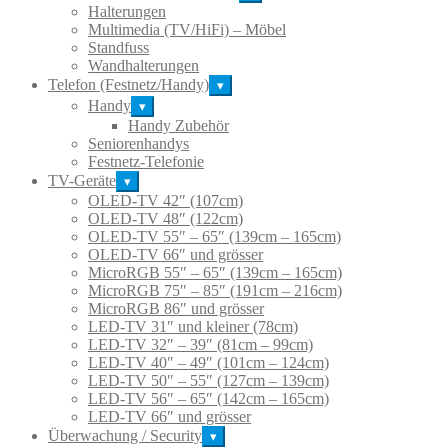
Halterungen
Multimedia (TV/HiFi) – Möbel
Standfuss
Wandhalterungen
Telefon (Festnetz/Handy)
▾
Handy
▾
Handy Zubehör
Seniorenhandys
Festnetz-Telefonie
TV-Geräte
▾
OLED-TV 42″ (107cm)
OLED-TV 48″ (122cm)
OLED-TV 55″ – 65″ (139cm – 165cm)
OLED-TV 66″ und grösser
MicroRGB 55″ – 65″ (139cm – 165cm)
MicroRGB 75″ – 85″ (191cm – 216cm)
MicroRGB 86″ und grösser
LED-TV 31″ und kleiner (78cm)
LED-TV 32″ – 39″ (81cm – 99cm)
LED-TV 40″ – 49″ (101cm – 124cm)
LED-TV 50″ – 55″ (127cm – 139cm)
LED-TV 56″ – 65″ (142cm – 165cm)
LED-TV 66″ und grösser
Überwachung / Security
▾