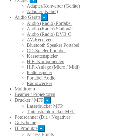
werden
▾
Adapter/Konverter (Geräte)
Adapter (Kabel)
Audio Geräte
▾
Audio (Radio) Portabel
Audio (Radio) Stationär
Audio (Radio) DVB-C
AV-Receiver
Bluetooth Speaker Portabel
CD-Spieler Portabel
Kassettenspieler
HiFi-Komponenten
HiFi-Anlage (Micro / Midi)
Plattenspieler
Portabel Audio
Radiowecker
Multiroom
Beamer / Projektoren
Drucker / MFP
▾
Laserdrucker MFP
Tintenstrahldrucker MFP
Fotoscanner (Dia / Negative)
Gutscheine
IT-Produkte
▾
Access-Points