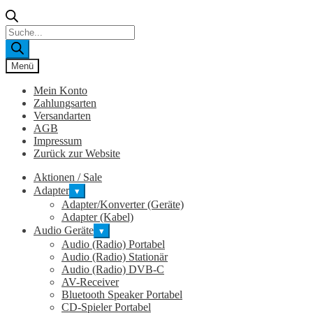
Products
search
Menü
Mein Konto
Zahlungsarten
Versandarten
AGB
Impressum
Zurück zur Website
Aktionen / Sale
Adapter
▾
Adapter/Konverter (Geräte)
Adapter (Kabel)
Audio Geräte
▾
Audio (Radio) Portabel
Audio (Radio) Stationär
Audio (Radio) DVB-C
AV-Receiver
Bluetooth Speaker Portabel
CD-Spieler Portabel