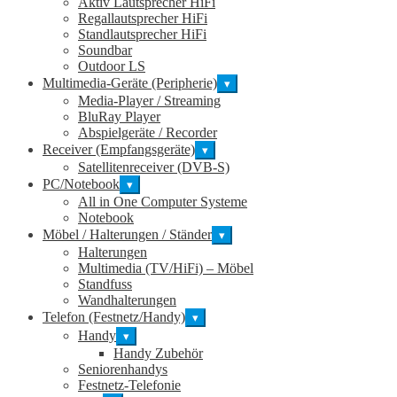
Aktiv Lautsprecher HiFi
Regallautsprecher HiFi
Standlautsprecher HiFi
Soundbar
Outdoor LS
Multimedia-Geräte (Peripherie)
▾
Media-Player / Streaming
BluRay Player
Abspielgeräte / Recorder
Receiver (Empfangsgeräte)
▾
Satellitenreceiver (DVB-S)
PC/Notebook
▾
All in One Computer Systeme
Notebook
Möbel / Halterungen / Ständer
▾
Halterungen
Multimedia (TV/HiFi) – Möbel
Standfuss
Wandhalterungen
Telefon (Festnetz/Handy)
▾
Handy
▾
Handy Zubehör
Seniorenhandys
Festnetz-Telefonie