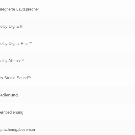
ntegrierte Lautsprecher
olby Digital®
olby Digital Plus™
olby Atmos™
ts Studio Sound™
edienung
ernbedienung
pracheingabesensor