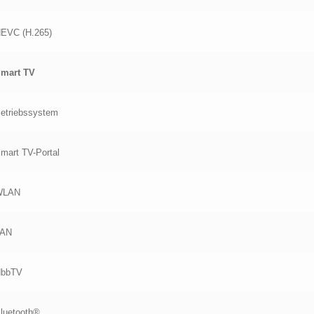
EVC (H.265)
mart TV
etriebssystem
mart TV-Portal
WLAN
LAN
HbbTV
luetooth®