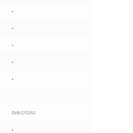
•
•
•
•
•
DVB-C/T2/S2
•