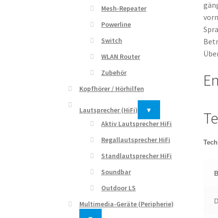
gäng
Mesh-Repeater
vorn
Powerline
Spra
Switch
Betr
Über
WLAN Router
Zubehör
En
Kopfhörer / Hörhilfen
Lautsprecher (HiFi)
▾
Te
Aktiv Lautsprecher HiFi
Regallautsprecher HiFi
Tech
Standlautsprecher HiFi
Soundbar
B
Outdoor LS
D
Multimedia-Geräte (Peripherie)