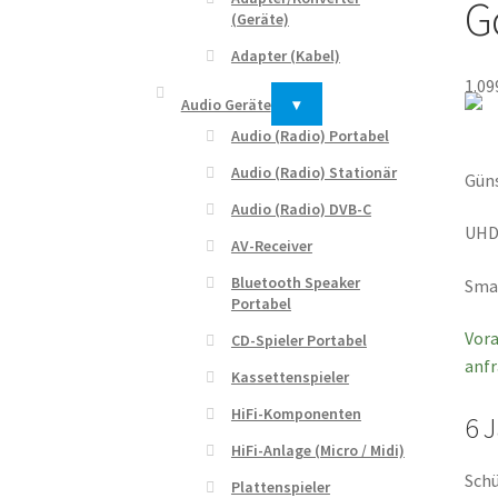
G
(Geräte)
Adapter (Kabel)
1.09
Audio Geräte
▾
Audio (Radio) Portabel
Audio (Radio) Stationär
Güns
Audio (Radio) DVB-C
UHD
AV-Receiver
Bluetooth Speaker
Smar
Portabel
Vora
CD-Spieler Portabel
anfr
Kassettenspieler
HiFi-Komponenten
6 
HiFi-Anlage (Micro / Midi)
Schü
Plattenspieler