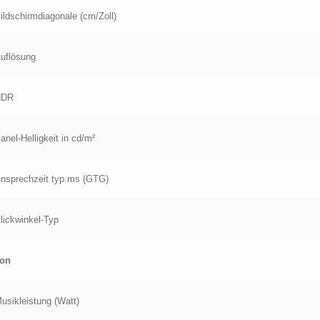
ildschirmdiagonale (cm/Zoll)
uflösung
HDR
anel-Helligkeit in cd/m²
nsprechzeit typ.ms (GTG)
lickwinkel-Typ
on
usikleistung (Watt)