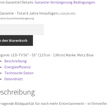
hre Garantie! Details:
Garantie-Verlängerung Bedingungen
Garantie - Total 6 Jahre hinzufügen
(
+
220,00
CHF
)
 Jahre Garantieverlängerung
UD8001Z/Y
tz
)
n den Warenkorb
cm
gorie:
LED-TV 50" - 55" (127cm - 139cm)
Marke:
Metz Blue
Beschreibung
Energieeffizienz
gle
Technische Daten
Datenblatt
ge
schreibung
ragende Bildqualität für noch mehr Entertainment – in filmreif