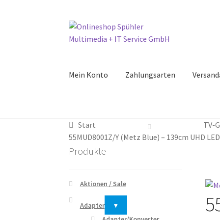
Zur
Zum
Navigation
Inhalt
springen
springen
Mein Konto
Zahlungsarten
Versand
Start
TV-G
55MUD8001Z/Y (Metz Blue) – 139cm UHD LED
Produkte
Aktionen / Sale
5
Adapter
▾
Adapter/Konverter