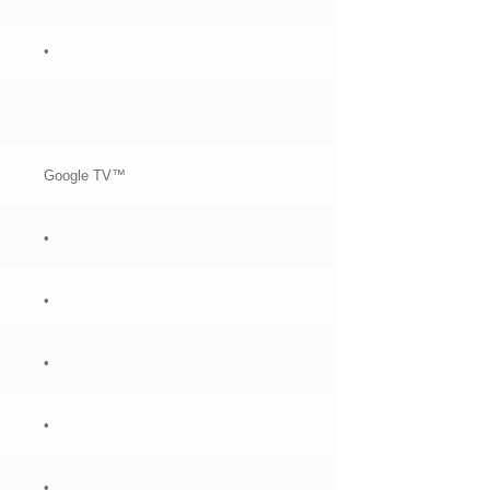
•
Google TV™
•
•
•
•
•