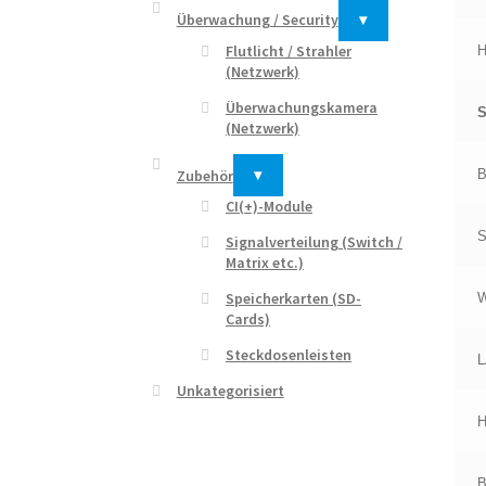
Überwachung / Security
▾
Flutlicht / Strahler
H
(Netzwerk)
Überwachungskamera
S
(Netzwerk)
Zubehör
▾
B
CI(+)-Module
S
Signalverteilung (Switch /
Matrix etc.)
Speicherkarten (SD-
Cards)
Steckdosenleisten
Unkategorisiert
B