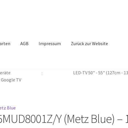
arten
AGB
Impressum
Zurück zur Website
eräte
LED-TV 50" - 55" (127cm - 1
 Google TV
Zoom
5MUD8001Z/Y (Metz Blue) –