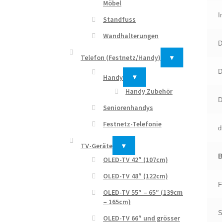
Möbel
I
Standfuss
Wandhalterungen
D
Telefon (Festnetz/Handy)
▾
D
Handy
▾
Handy Zubehör
D
Seniorenhandys
Festnetz-Telefonie
d
TV-Geräte
▾
B
OLED-TV 42″ (107cm)
OLED-TV 48″ (122cm)
F
OLED-TV 55″ – 65″ (139cm
– 165cm)
S
OLED-TV 66″ und grösser