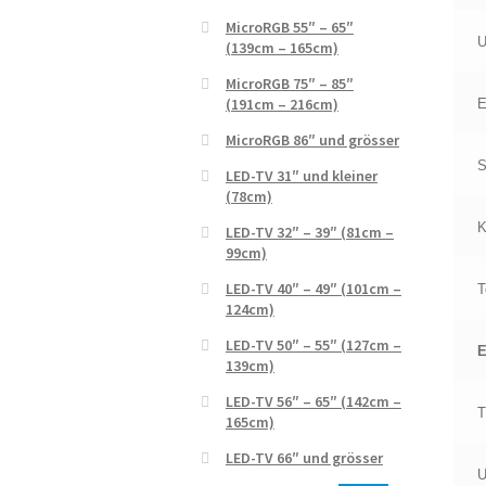
MicroRGB 55″ – 65″
U
(139cm – 165cm)
MicroRGB 75″ – 85″
(191cm – 216cm)
E
MicroRGB 86″ und grösser
S
LED-TV 31″ und kleiner
(78cm)
K
LED-TV 32″ – 39″ (81cm –
99cm)
LED-TV 40″ – 49″ (101cm –
T
124cm)
LED-TV 50″ – 55″ (127cm –
139cm)
LED-TV 56″ – 65″ (142cm –
T
165cm)
LED-TV 66″ und grösser
U