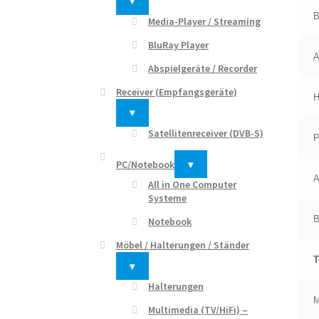
▾
B
Media-Player / Streaming
BluRay Player
A
Abspielgeräte / Recorder
Receiver (Empfangsgeräte)
▾
Satellitenreceiver (DVB-S)
P
PC/Notebook
▾
A
All in One Computer
Systeme
B
Notebook
Möbel / Halterungen / Ständer
T
▾
Halterungen
M
Multimedia (TV/HiFi) –