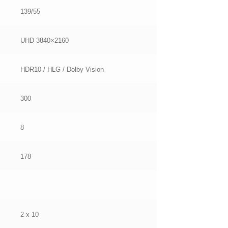
139/55
UHD 3840×2160
HDR10 / HLG / Dolby Vision
300
8
178
2 x 10