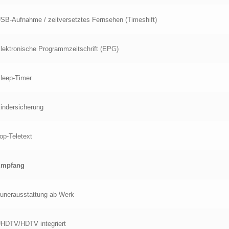
SB-Aufnahme / zeitversetztes Fernsehen (Timeshift)
lektronische Programmzeitschrift (EPG)
leep-Timer
indersicherung
op-Teletext
Empfang
unerausstattung ab Werk
HDTV/HDTV integriert