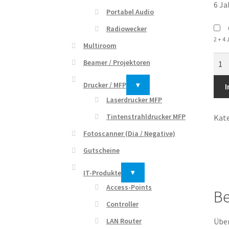
6 Ja
Portabel Audio
Radiowecker
2 + 4
Multiroom
55M
Beamer / Projektoren
(Me
Blue
Drucker / MFP
▾
I
-
Laserdrucker MFP
139
Tintenstrahldrucker MFP
Kate
UHD
Fotoscanner (Dia / Negative)
LED
Goo
Gutscheine
TV
IT-Produkte
▾
Men
Access-Points
Be
Controller
LAN Router
Über