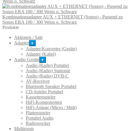
Weiss o. Schwarz
auf.
Die
Optionen
Kombinationsadapter AUX + ETHERNET (Sonos) - Passend zu
können
Sonos ERA 100 / 300 Weiss o. Schwarz
auf
Produkte
der
Produktseite
Aktionen / Sale
gewählt
Adapter
werden
▾
Adapter/Konverter (Geräte)
Adapter (Kabel)
Audio Geräte
▾
Audio (Radio) Portabel
Audio (Radio) Stationär
Audio (Radio) DVB-C
AV-Receiver
Bluetooth Speaker Portabel
CD-Spieler Portabel
Kassettenspieler
HiFi-Komponenten
HiFi-Anlage (Micro / Midi)
Plattenspieler
Portabel Audio
Radiowecker
Multiroom