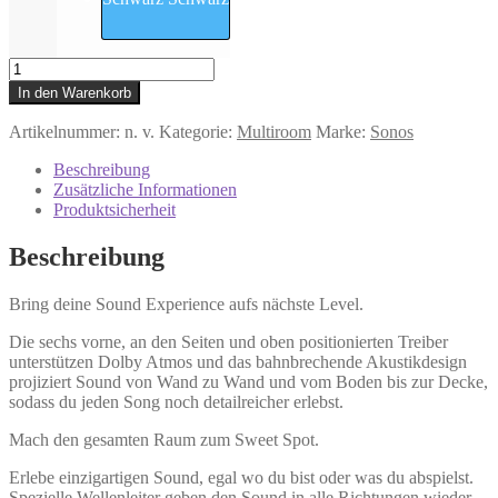
ERA
300
In den Warenkorb
(Sonos)
-
Artikelnummer:
n. v.
Kategorie:
Multiroom
Marke:
Sonos
Multiroom
Lautsprecher
Beschreibung
mit
Zusätzliche Informationen
Sprachsteuerung
Produktsicherheit
-
Weiss
Beschreibung
o.
Schwarz
Bring deine Sound Experience aufs nächste Level.
Menge
Die sechs vorne, an den Seiten und oben positionierten Treiber
unterstützen Dolby Atmos und das bahnbrechende Akustikdesign
projiziert Sound von Wand zu Wand und vom Boden bis zur Decke,
sodass du jeden Song noch detailreicher erlebst.
Mach den gesamten Raum zum Sweet Spot.
Erlebe einzigartigen Sound, egal wo du bist oder was du abspielst.
Spezielle Wellenleiter geben den Sound in alle Richtungen wieder