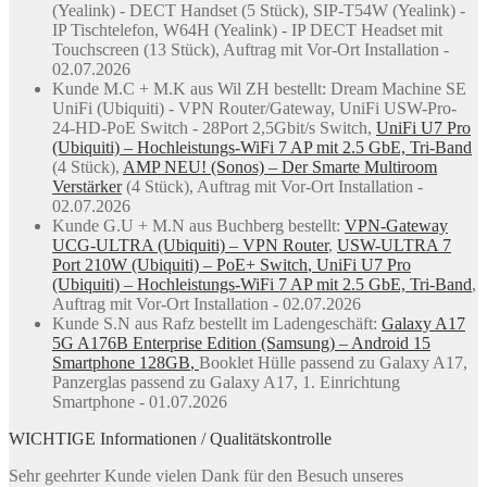
(Yealink) - DECT Handset (5 Stück), SIP-T54W (Yealink) -
IP Tischtelefon, W64H (Yealink) - IP DECT Headset mit
Touchscreen (13 Stück), Auftrag mit Vor-Ort Installation -
02.07.2026
Kunde M.C + M.K aus Wil ZH bestellt: Dream Machine SE
UniFi (Ubiquiti) - VPN Router/Gateway, UniFi USW-Pro-
24-HD-PoE Switch - 28Port 2,5Gbit/s Switch,
UniFi U7 Pro
(Ubiquiti) – Hochleistungs-WiFi 7 AP mit 2.5 GbE, Tri-Band
(4 Stück),
AMP NEU! (Sonos) – Der Smarte Multiroom
Verstärker
(4 Stück), Auftrag mit Vor-Ort Installation -
02.07.2026
Kunde G.U + M.N aus Buchberg bestellt:
VPN-Gateway
UCG-ULTRA (Ubiquiti) – VPN Router
,
USW-ULTRA 7
Port 210W (Ubiquiti) – PoE+ Switch
,
UniFi U7 Pro
(Ubiquiti) – Hochleistungs-WiFi 7 AP mit 2.5 GbE, Tri-Band
,
Auftrag mit Vor-Ort Installation - 02.07.2026
Kunde S.N aus Rafz bestellt im Ladengeschäft:
Galaxy A17
5G A176B Enterprise Edition (Samsung) – Android 15
Smartphone 128GB
,
Booklet Hülle passend zu Galaxy A17,
Panzerglas passend zu Galaxy A17, 1. Einrichtung
Smartphone - 01.07.2026
WICHTIGE Informationen / Qualitätskontrolle
Sehr geehrter Kunde vielen Dank für den Besuch unseres