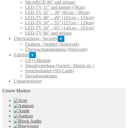
MicroRGB 86″ und grösser
LED-TV 31″ und kleiner (78cm)
LED-TV 32″ – 39″ (81cm – 99cm)
LED-TV 40″ – 49″ (101cm – 124cm)
LED-TV 50″ – 55″ (127cm – 139cm)
LED-TV 56″ – 65″ (142cm – 165cm)
LED-TV 66″ und grösser
Überwachung / Security
▾
Flutlicht / Strahler (Netzwerk)
Überwachungskamera (Netzwerk)
Zubehör
▾
CI(+)-Module
Signalverteilung (Switch / Matrix etc.)
Speicherkarten (SD-Cards)
Steckdosenleisten
Unkategorisiert
Unsere Marken