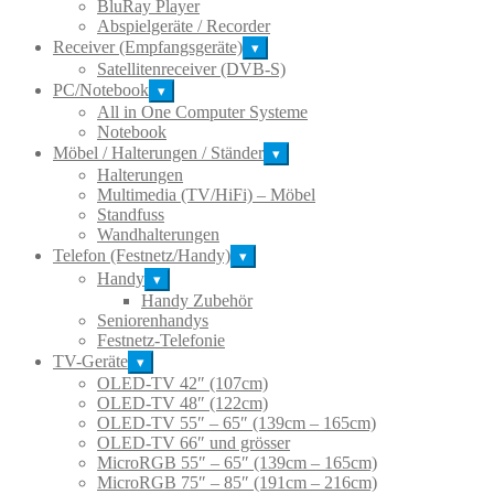
BluRay Player
Abspielgeräte / Recorder
Receiver (Empfangsgeräte)
▾
Satellitenreceiver (DVB-S)
PC/Notebook
▾
All in One Computer Systeme
Notebook
Möbel / Halterungen / Ständer
▾
Halterungen
Multimedia (TV/HiFi) – Möbel
Standfuss
Wandhalterungen
Telefon (Festnetz/Handy)
▾
Handy
▾
Handy Zubehör
Seniorenhandys
Festnetz-Telefonie
TV-Geräte
▾
OLED-TV 42″ (107cm)
OLED-TV 48″ (122cm)
OLED-TV 55″ – 65″ (139cm – 165cm)
OLED-TV 66″ und grösser
MicroRGB 55″ – 65″ (139cm – 165cm)
MicroRGB 75″ – 85″ (191cm – 216cm)