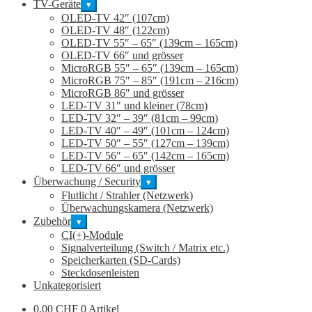
TV-Geräte
▾
OLED-TV 42″ (107cm)
OLED-TV 48″ (122cm)
OLED-TV 55″ – 65″ (139cm – 165cm)
OLED-TV 66″ und grösser
MicroRGB 55″ – 65″ (139cm – 165cm)
MicroRGB 75″ – 85″ (191cm – 216cm)
MicroRGB 86″ und grösser
LED-TV 31″ und kleiner (78cm)
LED-TV 32″ – 39″ (81cm – 99cm)
LED-TV 40″ – 49″ (101cm – 124cm)
LED-TV 50″ – 55″ (127cm – 139cm)
LED-TV 56″ – 65″ (142cm – 165cm)
LED-TV 66″ und grösser
Überwachung / Security
▾
Flutlicht / Strahler (Netzwerk)
Überwachungskamera (Netzwerk)
Zubehör
▾
CI(+)-Module
Signalverteilung (Switch / Matrix etc.)
Speicherkarten (SD-Cards)
Steckdosenleisten
Unkategorisiert
0,00
CHF
0 Artikel