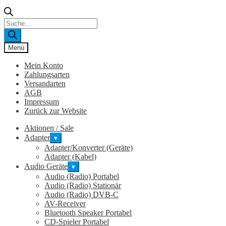
Products
search
Menü
Mein Konto
Zahlungsarten
Versandarten
AGB
Impressum
Zurück zur Website
Aktionen / Sale
Adapter
▾
Adapter/Konverter (Geräte)
Adapter (Kabel)
Audio Geräte
▾
Audio (Radio) Portabel
Audio (Radio) Stationär
Audio (Radio) DVB-C
AV-Receiver
Bluetooth Speaker Portabel
CD-Spieler Portabel