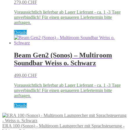
279,00
CHF
der
Produktseite
Voraussichtlich lieferbar ab Lager Lieferant - ca. 1 -3 Tage
gewählt
unverbindlich! Für einen genaueren Liefertermin bitte
werden
anfragen.
Dieses
Details
Produkt
weist
mehrere
Varianten
Beam Gen2 (Sonos) – Multiroom
auf.
Soundbar Weiss o. Schwarz
Die
Optionen
können
499,00
CHF
auf
der
Voraussichtlich lieferbar ab Lager Lieferant - ca. 1 -3 Tage
Produktseite
unverbindlich! Für einen genaueren Liefertermin bitte
gewählt
anfragen.
werden
Dieses
Details
Produkt
weist
mehrere
ERA 100 (Sonos) - Multiroom Lautsprecher mit Sprachsteuerung -
Varianten