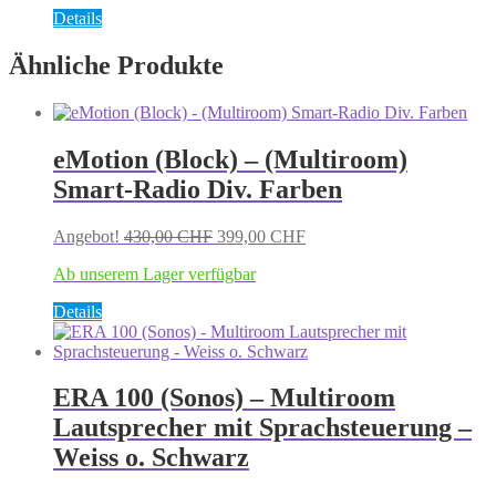
Dieses
Details
Produkt
weist
Ähnliche Produkte
mehrere
Varianten
auf.
Die
eMotion (Block) – (Multiroom)
Optionen
können
Smart-Radio Div. Farben
auf
der
Ursprünglicher
Aktueller
Angebot!
430,00
CHF
399,00
CHF
Produktseite
Preis
Preis
gewählt
Ab unserem Lager verfügbar
war:
ist:
werden
430,00 CHF
399,00 CHF.
Dieses
Details
Produkt
weist
mehrere
Varianten
ERA 100 (Sonos) – Multiroom
auf.
Lautsprecher mit Sprachsteuerung –
Die
Optionen
Weiss o. Schwarz
können
auf