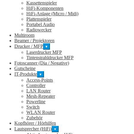
Kassettenspieler
HiFi-Komponenten
HiFi-Anlage (Micro / Midi)
Plattenspieler
Portabel Audio
Radiowecker
Multiroom
Beamer / Projektoren
Drucker / MFP
▾
Laserdrucker MFP
Tintenstrahldrucker MFP
Fotoscanner (Dia / Negative)
Gutscheine
IT-Produkte
▾
Access-Points
Controller
LAN Router
Mesh-Repeater
Powerline
Switch
WLAN Router
Zubehör
Kopfhörer / Hörhilfen
Lautsprecher (HiFi)
▾