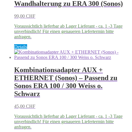
Wandhalterung zu ERA 300 (Sonos)
99,00
CHF
Voraussichtlich lieferbar ab Lager Lieferant - ca. 1 -3 Tage
unverbindlich! Für einen genaueren Liefertermin bitte
anfragen.
Dieses
Details
Produkt
weist
mehrere
Varianten
Kombinationsadapter AUX +
auf.
ETHERNET (Sonos) – Passend zu
Die
Optionen
Sonos ERA 100 / 300 Weiss o.
können
Schwarz
auf
der
Produktseite
45,00
CHF
gewählt
werden
Voraussichtlich lieferbar ab Lager Lieferant - ca. 1 -3 Tage
unverbindlich! Für einen genaueren Liefertermin bitte
anfragen.