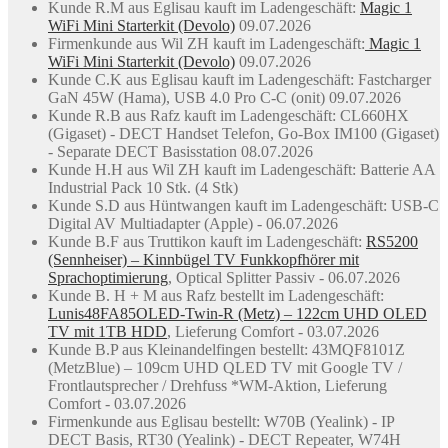
Kunde R.M aus Eglisau kauft im Ladengeschäft:
Magic 1
WiFi Mini Starterkit (Devolo)
09.07.2026
Firmenkunde aus Wil ZH kauft im Ladengeschäft:
Magic 1
WiFi Mini Starterkit (Devolo)
09.07.2026
Kunde C.K aus Eglisau kauft im Ladengeschäft: Fastcharger
GaN 45W (Hama), USB 4.0 Pro C-C (onit) 09.07.2026
Kunde R.B aus Rafz kauft im Ladengeschäft: CL660HX
(Gigaset) - DECT Handset Telefon, Go-Box IM100 (Gigaset)
- Separate DECT Basisstation 08.07.2026
Kunde H.H aus Wil ZH kauft im Ladengeschäft: Batterie AA
Industrial Pack 10 Stk. (4 Stk)
Kunde S.D aus Hüntwangen kauft im Ladengeschäft: USB-C
Digital AV Multiadapter (Apple) - 06.07.2026
Kunde B.F aus Truttikon kauft im Ladengeschäft:
RS5200
(Sennheiser) – Kinnbügel TV Funkkopfhörer mit
Sprachoptimierung
, Optical Splitter Passiv - 06.07.2026
Kunde B. H + M aus Rafz bestellt im Ladengeschäft:
Lunis48FA85OLED-Twin-R (Metz) – 122cm UHD OLED
TV mit 1TB HDD
, Lieferung Comfort - 03.07.2026
Kunde B.P aus Kleinandelfingen bestellt: 43MQF8101Z
(MetzBlue) – 109cm UHD QLED TV mit Google TV /
Frontlautsprecher / Drehfuss *WM-Aktion, Lieferung
Comfort - 03.07.2026
Firmenkunde aus Eglisau bestellt: W70B (Yealink) - IP
DECT Basis, RT30 (Yealink) - DECT Repeater, W74H