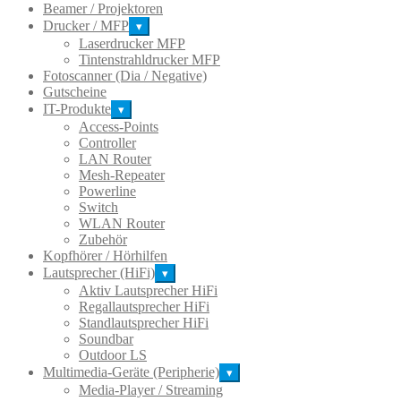
Beamer / Projektoren
Drucker / MFP
▾
Laserdrucker MFP
Tintenstrahldrucker MFP
Fotoscanner (Dia / Negative)
Gutscheine
IT-Produkte
▾
Access-Points
Controller
LAN Router
Mesh-Repeater
Powerline
Switch
WLAN Router
Zubehör
Kopfhörer / Hörhilfen
Lautsprecher (HiFi)
▾
Aktiv Lautsprecher HiFi
Regallautsprecher HiFi
Standlautsprecher HiFi
Soundbar
Outdoor LS
Multimedia-Geräte (Peripherie)
▾
Media-Player / Streaming