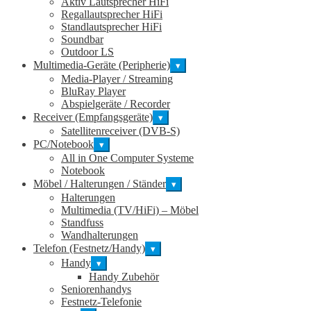
Aktiv Lautsprecher HiFi
Regallautsprecher HiFi
Standlautsprecher HiFi
Soundbar
Outdoor LS
Multimedia-Geräte (Peripherie)
▾
Media-Player / Streaming
BluRay Player
Abspielgeräte / Recorder
Receiver (Empfangsgeräte)
▾
Satellitenreceiver (DVB-S)
PC/Notebook
▾
All in One Computer Systeme
Notebook
Möbel / Halterungen / Ständer
▾
Halterungen
Multimedia (TV/HiFi) – Möbel
Standfuss
Wandhalterungen
Telefon (Festnetz/Handy)
▾
Handy
▾
Handy Zubehör
Seniorenhandys
Festnetz-Telefonie