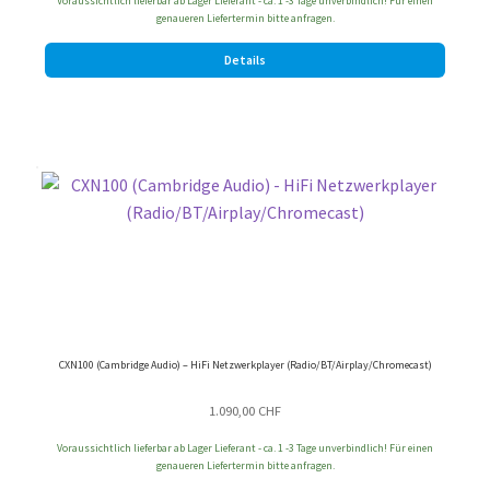
Voraussichtlich lieferbar ab Lager Lieferant - ca. 1 -3 Tage unverbindlich! Für einen
war:
ist:
genaueren Liefertermin bitte anfragen.
3.750,00 CHF
3.240,00 CHF.
Details
CXN100 (Cambridge Audio) – HiFi Netzwerkplayer (Radio/BT/Airplay/Chromecast)
1.090,00
CHF
Voraussichtlich lieferbar ab Lager Lieferant - ca. 1 -3 Tage unverbindlich! Für einen
genaueren Liefertermin bitte anfragen.