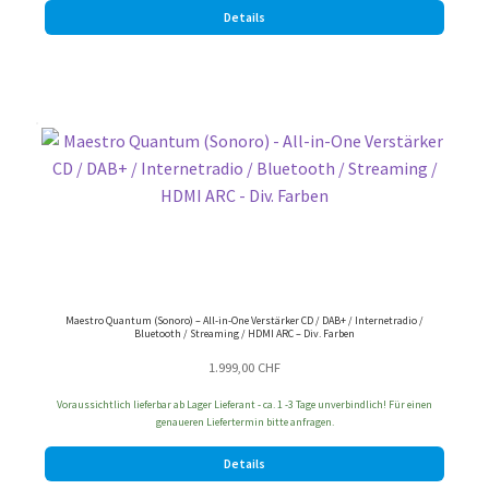
Details
Dieses
Produkt
weist
mehrere
Varianten
auf.
Die
Maestro Quantum (Sonoro) – All-in-One Verstärker CD / DAB+ / Internetradio /
Optionen
Bluetooth / Streaming / HDMI ARC – Div. Farben
können
1.999,00
CHF
auf
der
Voraussichtlich lieferbar ab Lager Lieferant - ca. 1 -3 Tage unverbindlich! Für einen
genaueren Liefertermin bitte anfragen.
Produktseite
gewählt
Details