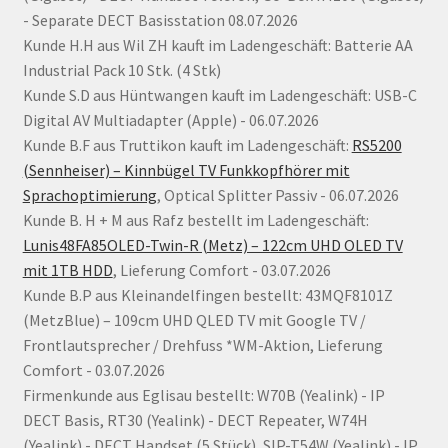
- Separate DECT Basisstation 08.07.2026
Kunde H.H aus Wil ZH kauft im Ladengeschäft: Batterie AA
Industrial Pack 10 Stk. (4 Stk)
Kunde S.D aus Hüntwangen kauft im Ladengeschäft: USB-C
Digital AV Multiadapter (Apple) - 06.07.2026
Kunde B.F aus Truttikon kauft im Ladengeschäft:
RS5200
(Sennheiser) – Kinnbügel TV Funkkopfhörer mit
Sprachoptimierung
, Optical Splitter Passiv - 06.07.2026
Kunde B. H + M aus Rafz bestellt im Ladengeschäft:
Lunis48FA85OLED-Twin-R (Metz) – 122cm UHD OLED TV
mit 1TB HDD
, Lieferung Comfort - 03.07.2026
Kunde B.P aus Kleinandelfingen bestellt: 43MQF8101Z
(MetzBlue) – 109cm UHD QLED TV mit Google TV /
Frontlautsprecher / Drehfuss *WM-Aktion, Lieferung
Comfort - 03.07.2026
Firmenkunde aus Eglisau bestellt: W70B (Yealink) - IP
DECT Basis, RT30 (Yealink) - DECT Repeater, W74H
(Yealink) - DECT Handset (5 Stück), SIP-T54W (Yealink) - IP