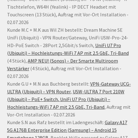
Tischtelefon, W64H (Yealink) - IP DECT Headset mit
Touchscreen (13 Stück), Auftrag mit Vor-Ort Installation -
02.07.2026
Kunde M.C + M.K aus Wil ZH bestellt: Dream Machine SE
UniFi (Ubiquiti) - VPN Router/Gateway, UniFi USW-Pro-24-
HD-PoE Switch - 28Port 2,5Gbit/s Switch,
UniFi U7 Pro
(Ubiquiti) – Hochleistungs-WiFi 7 AP mit 2.5 GbE, Tri-Band
(4 Stück),
AMP NEU! (Sonos) – Der Smarte Multiroom
Verstärker
(4 Stück), Auftrag mit Vor-Ort Installation -
02.07.2026
Kunde G.U + M.N aus Buchberg bestellt:
VPN-Gateway UCG-
ULTRA (Ubiquiti) – VPN Router
,
USW-ULTRA 7 Port 210W
(Ubiquiti) – PoE+ Switch
,
UniFi U7 Pro (Ubiquiti) –
Hochleistungs-WiFi 7 AP mit 2.5 GbE, Tri-Band
, Auftrag mit
Vor-Ort Installation - 02.07.2026
Kunde S.N aus Rafz bestellt im Ladengeschäft:
Galaxy A17
5G A176B Enterprise Edition (Samsung) – Android 15
Smartphone 128GB
,
Booklet Hülle passend zu Galaxy A17,