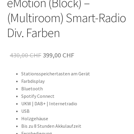
eMotion (Block) –
(Multiroom) Smart-Radio
Div. Farben
Ursprünglicher
Aktueller
430,00
CHF
399,00
CHF
Preis
Preis
Stationsspeichertasten am Gerät
war:
ist:
Farbdisplay
430,00 CHF
399,00 CHF.
Bluetooth
Spotify Connect
UKW | DAB+ | Internetradio
USB
Holzgehäuse
Bis zu 8 Stunden Akkulaufzeit
Fernbedienung