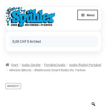
Zur
Zum
Navigation
Inhalt
Menü
springen
springen
0,00
CHF
0 Artikel
Start
Audio Geräte
Portabel Audio
Audio (Radio) Portabel
eMotion (Block) – (Multiroom) Smart-Radio Div. Farben
ANGEBOT!
Zoo