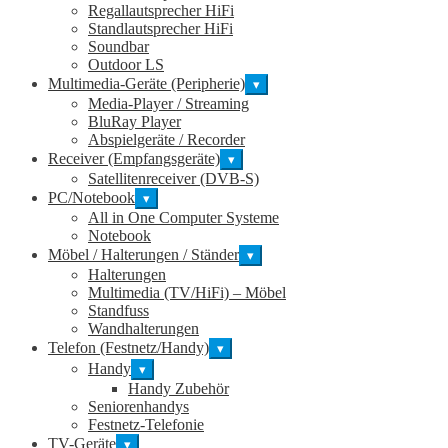
Regallautsprecher HiFi
Standlautsprecher HiFi
Soundbar
Outdoor LS
Multimedia-Geräte (Peripherie)
▾
Media-Player / Streaming
BluRay Player
Abspielgeräte / Recorder
Receiver (Empfangsgeräte)
▾
Satellitenreceiver (DVB-S)
PC/Notebook
▾
All in One Computer Systeme
Notebook
Möbel / Halterungen / Ständer
▾
Halterungen
Multimedia (TV/HiFi) – Möbel
Standfuss
Wandhalterungen
Telefon (Festnetz/Handy)
▾
Handy
▾
Handy Zubehör
Seniorenhandys
Festnetz-Telefonie
TV-Geräte
▾