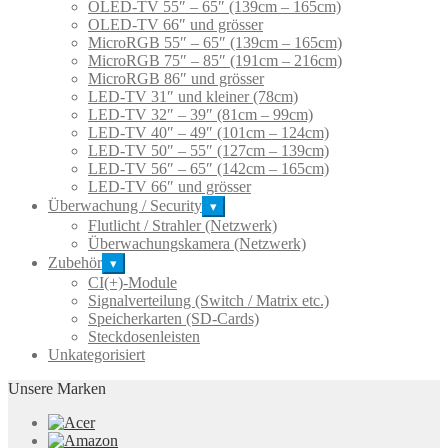
OLED-TV 55″ – 65″ (139cm – 165cm)
OLED-TV 66″ und grösser
MicroRGB 55″ – 65″ (139cm – 165cm)
MicroRGB 75″ – 85″ (191cm – 216cm)
MicroRGB 86″ und grösser
LED-TV 31″ und kleiner (78cm)
LED-TV 32″ – 39″ (81cm – 99cm)
LED-TV 40″ – 49″ (101cm – 124cm)
LED-TV 50″ – 55″ (127cm – 139cm)
LED-TV 56″ – 65″ (142cm – 165cm)
LED-TV 66″ und grösser
Überwachung / Security
▾
Flutlicht / Strahler (Netzwerk)
Überwachungskamera (Netzwerk)
Zubehör
▾
CI(+)-Module
Signalverteilung (Switch / Matrix etc.)
Speicherkarten (SD-Cards)
Steckdosenleisten
Unkategorisiert
Unsere Marken