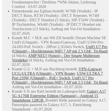
Frontlautsprecher / Drehfuss *WM-Aktion, Lieferung
Comfort - 03.07.2026
Firmenkunde aus Eglisau bestellt: W70B (Yealink) - IP
DECT Basis, RT30 (Yealink) - DECT Repeater, W74H
(Yealink) - DECT Handset (5 Stück), SIP-T54W (Yealink) -
IP Tischtelefon, W64H (Yealink) - IP DECT Headset mit
Touchscreen (13 Stück), Auftrag mit Vor-Ort Installation -
02.07.2026
Kunde M.C + M.K aus Wil ZH bestellt: Dream Machine SE
UniFi (Ubiquiti) - VPN Router/Gateway, UniFi USW-Pro-
24-HD-PoE Switch - 28Port 2,5Gbit/s Switch,
UniFi U7 Pro
(Ubiquiti) – Hochleistungs-WiFi 7 AP mit 2.5 GbE, Tri-Band
(4 Stück),
AMP NEU! (Sonos) – Der Smarte Multiroom
Verstärker
(4 Stück), Auftrag mit Vor-Ort Installation -
02.07.2026
Kunde G.U + M.N aus Buchberg bestellt:
VPN-Gateway
UCG-ULTRA (Ubiquiti) – VPN Router
,
USW-ULTRA 7
Port 210W (Ubiquiti) – PoE+ Switch
,
UniFi U7 Pro
(Ubiquiti) – Hochleistungs-WiFi 7 AP mit 2.5 GbE, Tri-Band
,
Auftrag mit Vor-Ort Installation - 02.07.2026
Kunde S.N aus Rafz bestellt im Ladengeschäft:
Galaxy A17
5G A176B Enterprise Edition (Samsung) – Android 15
Smartphone 128GB
,
Booklet Hülle passend zu Galaxy A17,
Panzerglas passend zu Galaxy A17, 1. Einrichtung
Smartphone - 01.07.2026