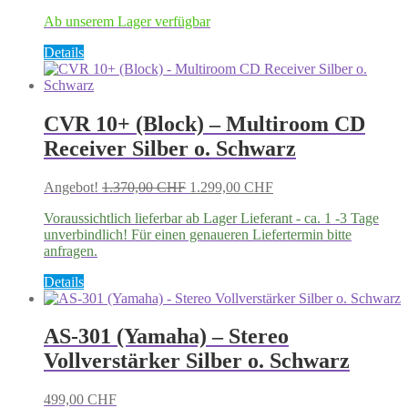
Preis
Preis
Ab unserem Lager verfügbar
war:
ist:
2.950,00 CHF
2.500,00 CHF.
Details
CVR 10+ (Block) – Multiroom CD
Receiver Silber o. Schwarz
Ursprünglicher
Aktueller
Angebot!
1.370,00
CHF
1.299,00
CHF
Preis
Preis
Voraussichtlich lieferbar ab Lager Lieferant - ca. 1 -3 Tage
war:
ist:
unverbindlich! Für einen genaueren Liefertermin bitte
1.370,00 CHF
1.299,00 CHF.
anfragen.
Dieses
Details
Produkt
weist
mehrere
AS-301 (Yamaha) – Stereo
Varianten
Vollverstärker Silber o. Schwarz
auf.
Die
Optionen
499,00
CHF