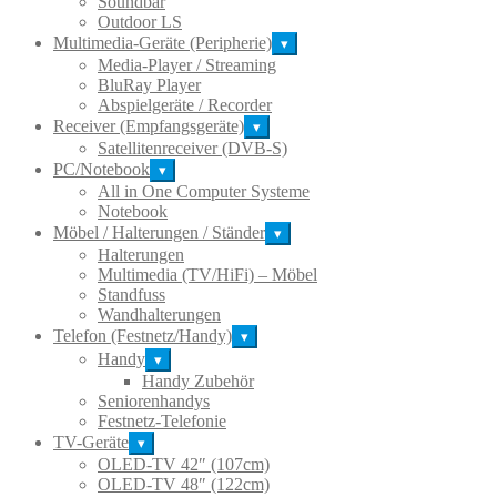
Soundbar
Outdoor LS
Multimedia-Geräte (Peripherie)
▾
Media-Player / Streaming
BluRay Player
Abspielgeräte / Recorder
Receiver (Empfangsgeräte)
▾
Satellitenreceiver (DVB-S)
PC/Notebook
▾
All in One Computer Systeme
Notebook
Möbel / Halterungen / Ständer
▾
Halterungen
Multimedia (TV/HiFi) – Möbel
Standfuss
Wandhalterungen
Telefon (Festnetz/Handy)
▾
Handy
▾
Handy Zubehör
Seniorenhandys
Festnetz-Telefonie
TV-Geräte
▾
OLED-TV 42″ (107cm)
OLED-TV 48″ (122cm)