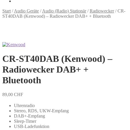
Start
/
Audio Geräte
/
Audio (Radio) Stationär
/
Radiowecker
/
CR-
ST40DAB (Kenwood) – Radiowecker DAB+ + Bluetooth
Zo
CR-ST40DAB (Kenwood) –
Radiowecker DAB+ +
Bluetooth
89,00
CHF
Uhrenradio
Stereo, RDS, UKW-Empfang
DAB+-Empfang
Sleep-Timer
USB-Ladefunktion