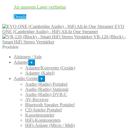
können
auf
Ab unserem Lager verfügbar
der
Dieses
Produktseite
Details
Produkt
gewählt
EVO
weist
werden
ONE (Cambridge Audio) - HiFi All-In One Streamer
mehrere
VR-120 (Block) -
Varianten
Smart HiFi Stereo Verstärker
auf.
Produkte
Die
Optionen
Aktionen / Sale
können
Adapter
auf
▾
Adapter/Konverter (Geräte)
der
Adapter (Kabel)
Produktseite
gewählt
Audio Geräte
▾
werden
Audio (Radio) Portabel
Audio (Radio) Stationär
Audio (Radio) DVB-C
AV-Receiver
Bluetooth Speaker Portabel
CD-Spieler Portabel
Kassettenspieler
HiFi-Komponenten
HiFi-Anlage (Micro / Midi)