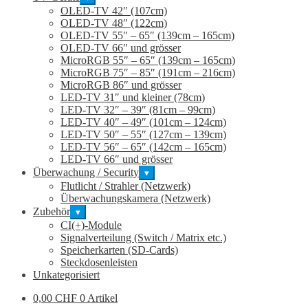
OLED-TV 42″ (107cm)
OLED-TV 48″ (122cm)
OLED-TV 55″ – 65″ (139cm – 165cm)
OLED-TV 66″ und grösser
MicroRGB 55″ – 65″ (139cm – 165cm)
MicroRGB 75″ – 85″ (191cm – 216cm)
MicroRGB 86″ und grösser
LED-TV 31″ und kleiner (78cm)
LED-TV 32″ – 39″ (81cm – 99cm)
LED-TV 40″ – 49″ (101cm – 124cm)
LED-TV 50″ – 55″ (127cm – 139cm)
LED-TV 56″ – 65″ (142cm – 165cm)
LED-TV 66″ und grösser
Überwachung / Security
▾
Flutlicht / Strahler (Netzwerk)
Überwachungskamera (Netzwerk)
Zubehör
▾
CI(+)-Module
Signalverteilung (Switch / Matrix etc.)
Speicherkarten (SD-Cards)
Steckdosenleisten
Unkategorisiert
0,00
CHF
0 Artikel