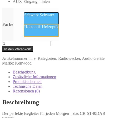
AUX-Eingang, hinten
Schwarz
Schwarz
Farbe
Holzoptik
Holzoptik
CR-
ST40DAB
In den Warenkorb
(Kenwood)
-
Artikelnummer:
n. v.
Kategorien:
Radiowecker
,
Audio Geräte
Radiowecker
Marke:
Kenwood
DAB+
+
Beschreibung
Bluetooth
Zusätzliche Informationen
Menge
Produktsicherheit
Technische Daten
Rezensionen (0)
Beschreibung
Der perfekte Begleiter für jeden Morgen – das CR-ST40DAB