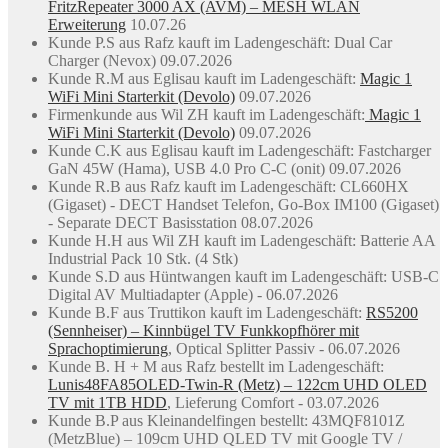
FritzRepeater 3000 AX (AVM) – MESH WLAN
Erweiterung
10.07.26
Kunde P.S aus Rafz kauft im Ladengeschäft: Dual Car
Charger (Nevox) 09.07.2026
Kunde R.M aus Eglisau kauft im Ladengeschäft:
Magic 1
WiFi Mini Starterkit (Devolo)
09.07.2026
Firmenkunde aus Wil ZH kauft im Ladengeschäft:
Magic 1
WiFi Mini Starterkit (Devolo)
09.07.2026
Kunde C.K aus Eglisau kauft im Ladengeschäft: Fastcharger
GaN 45W (Hama), USB 4.0 Pro C-C (onit) 09.07.2026
Kunde R.B aus Rafz kauft im Ladengeschäft: CL660HX
(Gigaset) - DECT Handset Telefon, Go-Box IM100 (Gigaset)
- Separate DECT Basisstation 08.07.2026
Kunde H.H aus Wil ZH kauft im Ladengeschäft: Batterie AA
Industrial Pack 10 Stk. (4 Stk)
Kunde S.D aus Hüntwangen kauft im Ladengeschäft: USB-C
Digital AV Multiadapter (Apple) - 06.07.2026
Kunde B.F aus Truttikon kauft im Ladengeschäft:
RS5200
(Sennheiser) – Kinnbügel TV Funkkopfhörer mit
Sprachoptimierung
, Optical Splitter Passiv - 06.07.2026
Kunde B. H + M aus Rafz bestellt im Ladengeschäft:
Lunis48FA85OLED-Twin-R (Metz) – 122cm UHD OLED
TV mit 1TB HDD
, Lieferung Comfort - 03.07.2026
Kunde B.P aus Kleinandelfingen bestellt: 43MQF8101Z
(MetzBlue) – 109cm UHD QLED TV mit Google TV /