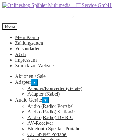
Zur
Zum
Navigation
Inhalt
springen
springen
Menü
Mein Konto
Zahlungsarten
Versandarten
AGB
Impressum
Zurück zur Website
Aktionen / Sale
Adapter
▾
Adapter/Konverter (Geräte)
Adapter (Kabel)
Audio Geräte
▾
Audio (Radio) Portabel
Audio (Radio) Stationär
Audio (Radio) DVB-C
AV-Receiver
Bluetooth Speaker Portabel
CD-Spieler Portabel
Kassettenspieler