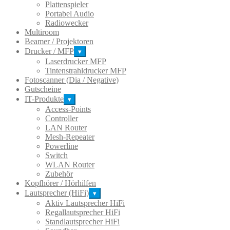
Plattenspieler
Portabel Audio
Radiowecker
Multiroom
Beamer / Projektoren
Drucker / MFP
▾
Laserdrucker MFP
Tintenstrahldrucker MFP
Fotoscanner (Dia / Negative)
Gutscheine
IT-Produkte
▾
Access-Points
Controller
LAN Router
Mesh-Repeater
Powerline
Switch
WLAN Router
Zubehör
Kopfhörer / Hörhilfen
Lautsprecher (HiFi)
▾
Aktiv Lautsprecher HiFi
Regallautsprecher HiFi
Standlautsprecher HiFi