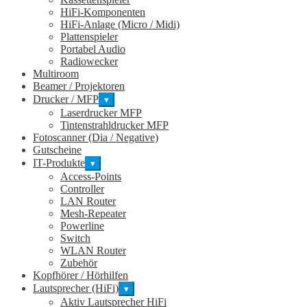
HiFi-Komponenten
HiFi-Anlage (Micro / Midi)
Plattenspieler
Portabel Audio
Radiowecker
Multiroom
Beamer / Projektoren
Drucker / MFP
▾
Laserdrucker MFP
Tintenstrahldrucker MFP
Fotoscanner (Dia / Negative)
Gutscheine
IT-Produkte
▾
Access-Points
Controller
LAN Router
Mesh-Repeater
Powerline
Switch
WLAN Router
Zubehör
Kopfhörer / Hörhilfen
Lautsprecher (HiFi)
▾
Aktiv Lautsprecher HiFi