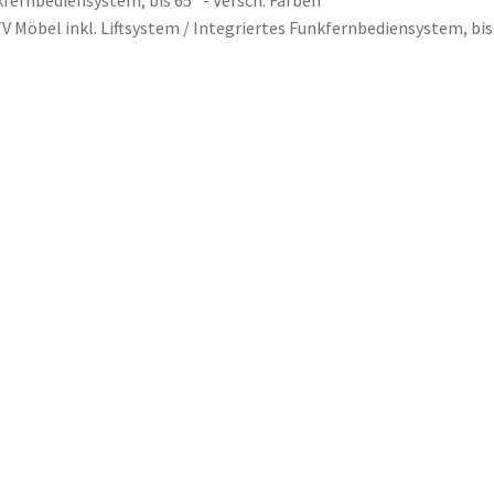
Varianten
V Möbel inkl. Liftsystem / Integriertes Funkfernbediensystem, bis 
auf.
Die
Optionen
können
auf
der
Produktseite
gewählt
werden