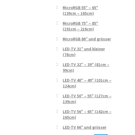
MicroRGB 55″ – 65″
(139cm – 165cm)
MicroRGB 75″ – 85″
(191cm – 216cm)
MicroRGB 86″ und grösser
LED-TV 31″ und kleiner
(78cm)
LED-TV 32″ – 39″ (81cm –
99cm)
LED-TV 40″ – 49″ (101cm –
124cm)
LED-TV 50″ – 55″ (127cm –
139cm)
LED-TV 56″ – 65″ (142cm –
165cm)
LED-TV 66″ und grösser