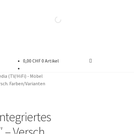
0,00
CHF
0 Artikel
dia (TV/HiFi) - Möbel
rsch. Farben/Varianten
Integriertes
 – Versch.