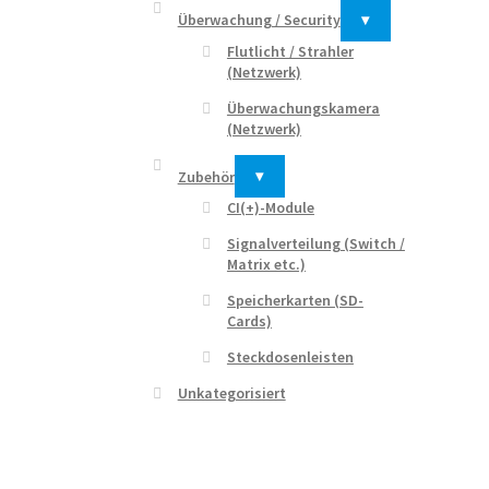
Überwachung / Security
▾
Flutlicht / Strahler
(Netzwerk)
Überwachungskamera
(Netzwerk)
Zubehör
▾
CI(+)-Module
Signalverteilung (Switch /
Matrix etc.)
Speicherkarten (SD-
Cards)
Steckdosenleisten
Unkategorisiert