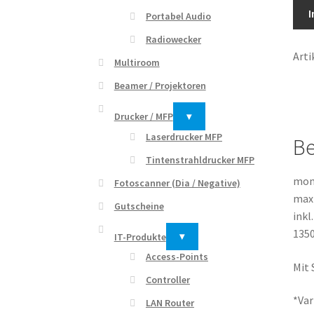
Möb
I
Portabel Audio
inkl.
Radiowecker
Lift
Art
/
Multiroom
Inte
Beamer / Projektoren
Funk
bis
Drucker / MFP
▾
55"
Laserdrucker MFP
Be
-
Tintenstrahldrucker MFP
Vers
mont
Fotoscanner (Dia / Negative)
Farb
max 
Men
Gutscheine
inkl
135
IT-Produkte
▾
Access-Points
Mit 
Controller
*Var
LAN Router