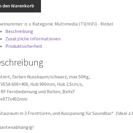
el
n den Warenkorb
system
ikelnummer:
n. v.
Kategorie:
Multimedia (TV/HiFi) - Möbel
Beschreibung
griertes
Zusätzliche Informationen
fernbediensystem,
Produktsicherheit
schreibung
ch.
iert, Farben Nussbaum/schwarz, max 50Kg,
en/Varianten
VESA 600×400, Hub 900mm, Hub 2.5cm/s,
ge
. RF Fernbedienung und Rollen, BxHxT
0x977x402mm
Stauraum in 3 Fronttüren, und Aussparung für Soundbar*. (Ideal z.
iantenabhängig!