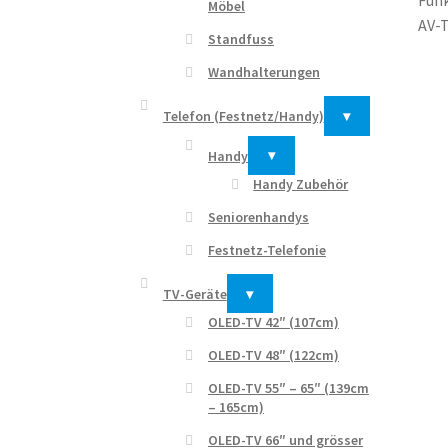
Möbel
AV-T
Standfuss
Wandhalterungen
Telefon (Festnetz/Handy)
▾
Handy
▾
Handy Zubehör
Seniorenhandys
Festnetz-Telefonie
TV-Geräte
▾
OLED-TV 42″ (107cm)
OLED-TV 48″ (122cm)
OLED-TV 55″ – 65″ (139cm
– 165cm)
OLED-TV 66″ und grösser