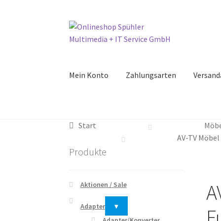
Zur
Zum
Navigation
Inhalt
springen
springen
Mein Konto
Zahlungsarten
Versand
Start
Möbe
AV-TV Möbel 
Produkte
AV
Aktionen / Sale
Adapter
▾
F
Adapter/Konverter