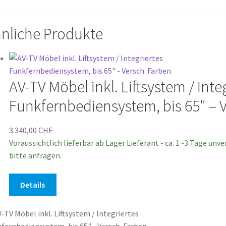
nliche Produkte
AV-TV Möbel inkl. Liftsystem / Inte
Funkfernbediensystem, bis 65″ – 
3.340,00
CHF
Voraussichtlich lieferbar ab Lager Lieferant - ca. 1 -3 Tage unv
bitte anfragen.
Dieses
Details
Produkt
weist
mehrere