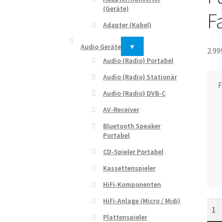
(Geräte)
F
Adapter (Kabel)
Audio Geräte
▾
2.99
Audio (Radio) Portabel
Audio (Radio) Stationär
F
Audio (Radio) DVB-C
AV-Receiver
Bluetooth Speaker
Portabel
CD-Spieler Portabel
Kassettenspieler
HiFi-Komponenten
HiFi-Anlage (Micro / Midi)
AV-
TV
Plattenspieler