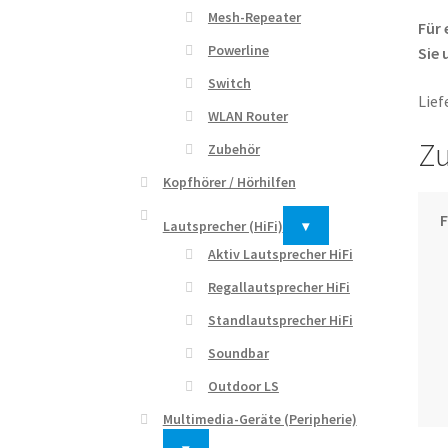
Mesh-Repeater
Für 
Powerline
Sie 
Switch
Lief
WLAN Router
Zu
Zubehör
Kopfhörer / Hörhilfen
Lautsprecher (HiFi)
▾
Aktiv Lautsprecher HiFi
Regallautsprecher HiFi
Standlautsprecher HiFi
Soundbar
Outdoor LS
Multimedia-Geräte (Peripherie)