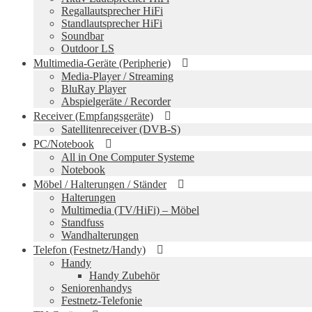
Regallautsprecher HiFi
Standlautsprecher HiFi
Soundbar
Outdoor LS
Multimedia-Geräte (Peripherie)
Media-Player / Streaming
BluRay Player
Abspielgeräte / Recorder
Receiver (Empfangsgeräte)
Satellitenreceiver (DVB-S)
PC/Notebook
All in One Computer Systeme
Notebook
Möbel / Halterungen / Ständer
Halterungen
Multimedia (TV/HiFi) – Möbel
Standfuss
Wandhalterungen
Telefon (Festnetz/Handy)
Handy
Handy Zubehör
Seniorenhandys
Festnetz-Telefonie