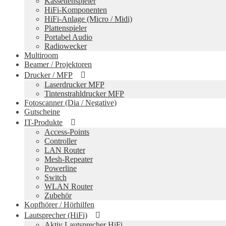
Kassettenspieler
HiFi-Komponenten
HiFi-Anlage (Micro / Midi)
Plattenspieler
Portabel Audio
Radiowecker
Multiroom
Beamer / Projektoren
Drucker / MFP
Laserdrucker MFP
Tintenstrahldrucker MFP
Fotoscanner (Dia / Negative)
Gutscheine
IT-Produkte
Access-Points
Controller
LAN Router
Mesh-Repeater
Powerline
Switch
WLAN Router
Zubehör
Kopfhörer / Hörhilfen
Lautsprecher (HiFi)
Aktiv Lautsprecher HiFi