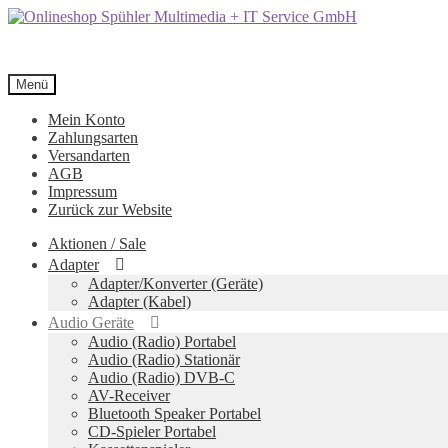
Zur
Zum
Navigation
Inhalt
springen
springen
Menü
Mein Konto
Zahlungsarten
Versandarten
AGB
Impressum
Zurück zur Website
Aktionen / Sale
Adapter
Adapter/Konverter (Geräte)
Adapter (Kabel)
Audio Geräte
Audio (Radio) Portabel
Audio (Radio) Stationär
Audio (Radio) DVB-C
AV-Receiver
Bluetooth Speaker Portabel
CD-Spieler Portabel