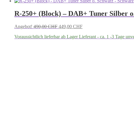
R-250+ (Block) – DAB+ Tuner Silber o
Ursprünglicher
Aktueller
Angebot!
490,00
CHF
449,00
CHF
Preis
Preis
Voraussichtlich lieferbar ab Lager Lieferant - ca. 1 -3 Tage unv
war:
ist:
490,00 CHF
449,00 CHF.