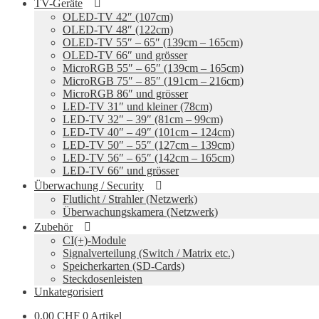
TV-Geräte
OLED-TV 42″ (107cm)
OLED-TV 48″ (122cm)
OLED-TV 55″ – 65″ (139cm – 165cm)
OLED-TV 66″ und grösser
MicroRGB 55″ – 65″ (139cm – 165cm)
MicroRGB 75″ – 85″ (191cm – 216cm)
MicroRGB 86″ und grösser
LED-TV 31″ und kleiner (78cm)
LED-TV 32″ – 39″ (81cm – 99cm)
LED-TV 40″ – 49″ (101cm – 124cm)
LED-TV 50″ – 55″ (127cm – 139cm)
LED-TV 56″ – 65″ (142cm – 165cm)
LED-TV 66″ und grösser
Überwachung / Security
Flutlicht / Strahler (Netzwerk)
Überwachungskamera (Netzwerk)
Zubehör
CI(+)-Module
Signalverteilung (Switch / Matrix etc.)
Speicherkarten (SD-Cards)
Steckdosenleisten
Unkategorisiert
0,00
CHF
0 Artikel